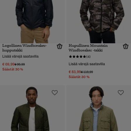
Logollinen Windbreaker-
Hupullinen Mountain
hupputakki
Windbreaker -takki
Lisää värejä saatavilla
(4)
€ 69,99
Lisää värejä saatavilla
Hinta alennettu hinnasta
hintaan
€ 99,99
Säästät 30 %
€ 83,99
Hinta alennettu hinnasta
hintaan
€ 119,99
Säästät 30 %