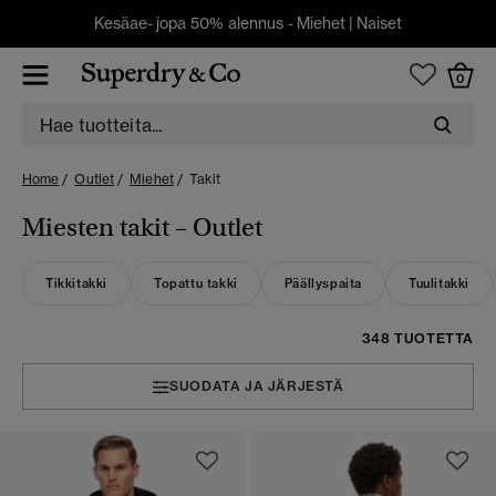
Kesäae- jopa 50% alennus -
Miehet
|
Naiset
0
Home
Outlet
Miehet
Takit
Miesten takit – Outlet
Tikkitakki
Topattu takki
Päällyspaita
Tuulitakki
348 TUOTETTA
SUODATA JA JÄRJESTÄ