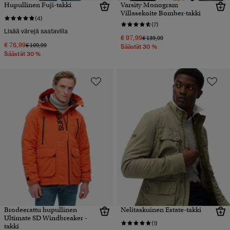
Hupullinen Fuji-takki
Varsity Monogram
Villasekoite Bomber-takki
(4)
(7)
Lisää värejä saatavilla
€ 97,99
Hinta alennettu hinnasta
hintaan
€ 139,99
€ 76,99
Hinta alennettu hinnasta
hintaan
€ 109,99
Säästät 30 %
Säästät 30 %
Brodeerattu hupullinen
Nelitaskuinen Estate-takki
Ultimate SD Windbreaker -
(1)
takki