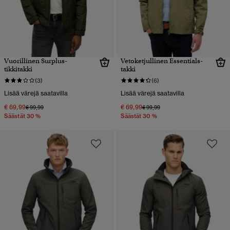
Vuorillinen Surplus-
Vetoketjullinen Essentials-
tikkitakki
takki
(3)
(6)
Lisää värejä saatavilla
Lisää värejä saatavilla
€ 69,99
€ 69,99
Hinta alennettu hinnasta
hintaan
Hinta alennettu hinnasta
hintaan
€ 99,99
€ 99,99
Säästät 30 %
Säästät 30 %