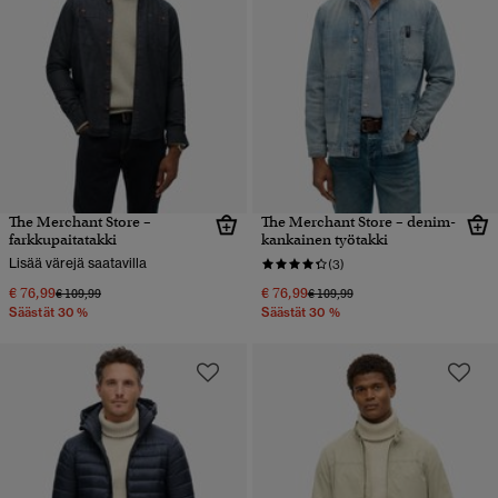
The Merchant Store –
The Merchant Store – denim-
farkkupaitatakki
kankainen työtakki
Lisää värejä saatavilla
(3)
€ 76,99
€ 76,99
Hinta alennettu hinnasta
hintaan
Hinta alennettu hinnasta
hintaan
€ 109,99
€ 109,99
Säästät 30 %
Säästät 30 %