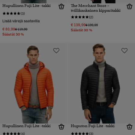
Hupullinen Fuji Lite -takki
The Merchant Store –
tvillikankainen kipparitakki
(3)
(2)
Lisää värejä saatavilla
€ 139,99
Hinta alennettu hinnasta
hintaan
€ 199,99
€ 83,99
Hinta alennettu hinnasta
hintaan
€ 119,99
Säästät 30 %
Säästät 30 %
Hupullinen Fuji Lite -takki
Huputon Fuji Lite -takki
(4)
(3)