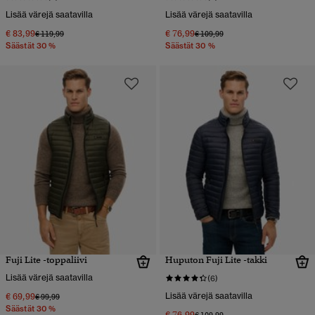
Lisää värejä saatavilla
Lisää värejä saatavilla
€ 83,99
€ 76,99
Hinta alennettu hinnasta
hintaan
Hinta alennettu hinnasta
hintaan
€ 119,99
€ 109,99
Säästät 30 %
Säästät 30 %
Fuji Lite -toppaliivi
Huputon Fuji Lite -takki
Lisää värejä saatavilla
(6)
€ 69,99
Lisää värejä saatavilla
Hinta alennettu hinnasta
hintaan
€ 99,99
Säästät 30 %
€ 76,99
Hinta alennettu hinnasta
hintaan
€ 109,99