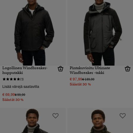
Logollinen Windbreaker-
Pintakuvioitu Ultimate
hupputakki
Windbreaker -takki
€ 97,99
Hinta alennettu hinnasta
hintaan
(1)
€ 139,99
Säästät 30 %
Lisää värejä saatavilla
€ 69,99
Hinta alennettu hinnasta
hintaan
€ 99,99
Säästät 30 %