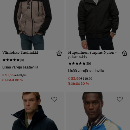
Värilohko Tuulitakki
Hupullinen Surplus Nylon -
pilottitakki
(6)
(19)
Lisää värejä saatavilla
Lisää värejä saatavilla
€ 97,99
Hinta alennettu hinnasta
hintaan
€ 139,99
€ 83,99
Hinta alennettu hinnasta
hintaan
€ 119,99
Säästät 30 %
Säästät 30 %