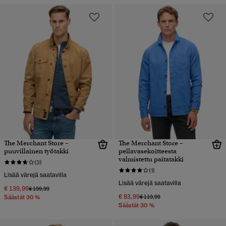
The Merchant Store –
The Merchant Store –
puuvillainen työtakki
pellavasekoitteesta
valmistettu paitatakki
(3)
(1)
Lisää värejä saatavilla
Lisää värejä saatavilla
€ 139,99
Hinta alennettu hinnasta
hintaan
€ 199,99
€ 83,99
Hinta alennettu hinnasta
hintaan
€ 119,99
Säästät 30 %
Säästät 30 %