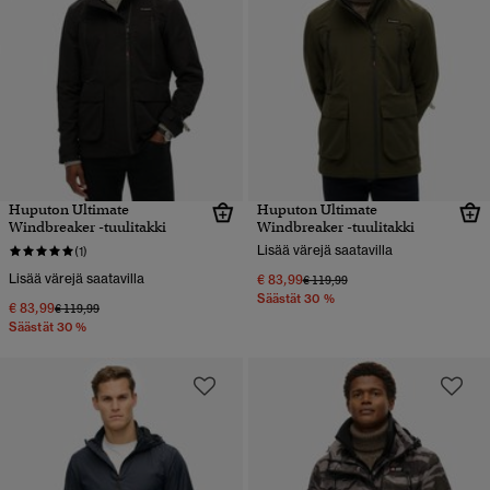
Huputon Ultimate
Huputon Ultimate
Windbreaker -tuulitakki
Windbreaker -tuulitakki
Lisää värejä saatavilla
(1)
Lisää värejä saatavilla
€ 83,99
Hinta alennettu hinnasta
hintaan
€ 119,99
Säästät 30 %
€ 83,99
Hinta alennettu hinnasta
hintaan
€ 119,99
Säästät 30 %