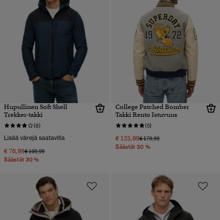
Hupullinen Soft Shell
College Patched Bomber
Trekker-takki
Takki Rento Istuvuus
(8)
(5)
Lisää värejä saatavilla
€ 125,99
Hinta alennettu hinnasta
hintaan
€ 179,99
Säästät 30 %
€ 76,99
Hinta alennettu hinnasta
hintaan
€ 109,99
Säästät 30 %