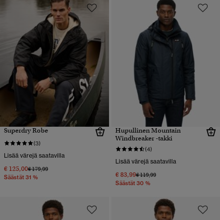
Superdry Robe
Hupullinen Mountain
Windbreaker -takki
(3)
(4)
Lisää värejä saatavilla
Lisää värejä saatavilla
€ 125,00
Hinta alennettu hinnasta
hintaan
€ 179,99
€ 83,99
Hinta alennettu hinnasta
hintaan
€ 119,99
Säästät 31 %
Säästät 30 %