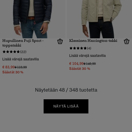
Hupullinen Fuji Sport -
Klassinen Harrington-takki
toppatakki
(4)
(22)
Lisää värejä saatavilla
Lisää värejä saatavilla
€ 104,99
Hinta alennettu hinnasta
hintaan
€ 149,99
€ 83,99
Hinta alennettu hinnasta
hintaan
€ 119,99
Säästät 30 %
Säästät 30 %
Näytetään 48 / 348 tuotetta
NÄYTÄ LISÄÄ