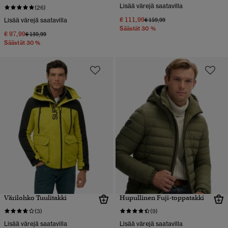
Lisää värejä saatavilla
(26)
€ 111,99
Hinta alennettu hinnasta
hintaan
Lisää värejä saatavilla
€ 159,99
Säästät 30 %
€ 97,99
Hinta alennettu hinnasta
hintaan
€ 139,99
Säästät 30 %
Värilohko Tuulitakki
Hupullinen Fuji-toppatakki
(3)
(9)
Lisää värejä saatavilla
Lisää värejä saatavilla