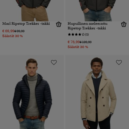
Marl Ripstop Trekker -takki
Hupullinen meleerattu
Ripstop Trekker -takki
€ 69,99
Hinta alennettu hinnasta
hintaan
€ 99,99
(5)
Säästät 30 %
€ 76,99
Hinta alennettu hinnasta
hintaan
€ 109,99
Säästät 30 %