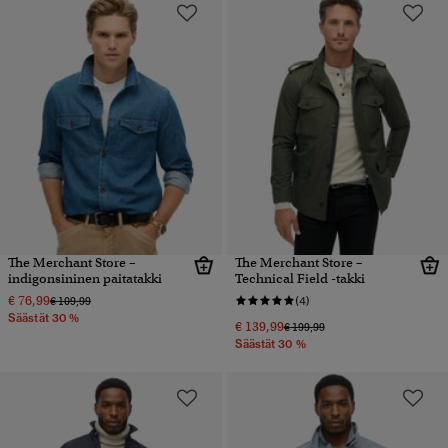
The Merchant Store –
The Merchant Store –
indigonsininen paitatakki
Technical Field -takki
€ 76,99
Hinta alennettu hinnasta
hintaan
€ 109,99
(4)
Säästät 30 %
€ 139,99
Hinta alennettu hinnasta
hintaan
€ 199,99
Säästät 30 %