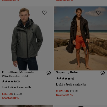
Hupullinen Mountain
Superdry Robe
Windbreaker -takki
(6)
(2)
Lisää värejä saatavilla
Lisää värejä saatavilla
€ 125,00
Hinta alennettu hinnasta
hintaan
€ 179,99
€ 83,99
Hinta alennettu hinnasta
hintaan
€ 119,99
Säästät 31 %
Säästät 30 %