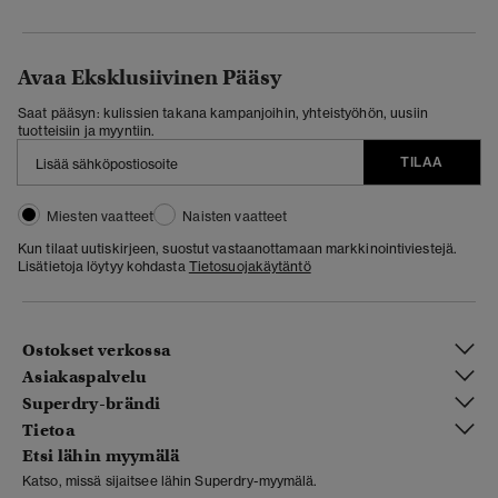
Avaa Eksklusiivinen Pääsy
Saat pääsyn: kulissien takana kampanjoihin, yhteistyöhön, uusiin
tuotteisiin ja myyntiin.
TILAA
Miesten vaatteet
Naisten vaatteet
Kun tilaat uutiskirjeen, suostut vastaanottamaan markkinointiviestejä.
Lisätietoja löytyy kohdasta
Tietosuojakäytäntö
Ostokset verkossa
Asiakaspalvelu
Superdry-brändi
Tietoa
Etsi lähin myymälä
Katso, missä sijaitsee lähin Superdry-myymälä.