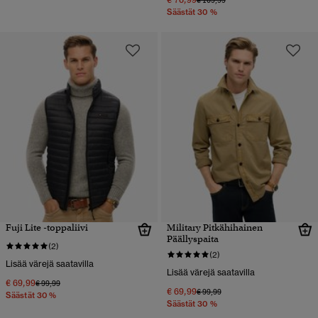
Säästät 30 %
Fuji Lite -toppaliivi
Military Pitkähihainen
Päällyspaita
(2)
(2)
Lisää värejä saatavilla
Lisää värejä saatavilla
€ 69,99
Hinta alennettu hinnasta
hintaan
€ 99,99
€ 69,99
Hinta alennettu hinnasta
hintaan
€ 99,99
Säästät 30 %
Säästät 30 %