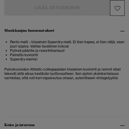
LISÄÄ OSTOSKORIIN
Muokkaajan huomautukset
Rento malli – klassinen Superdry-malli. Ei liian kapea, ei liian väljä, vaan
juuri sopiva. Valitse tavallinen kokosi
Pyöreä pääntie ja resorihihansuut
Painettu kuviointi
Superdry-merkki
Painokuvioidun Athletic-collegepaidan klassinen kuviointi ja rennot vibat
tekevät siitä aikaa kestävän luottovaatteen.
Sen ajaton yksinkertaisuus
varmistaa, että voit kerrospukeutua omaan, autenttiseen vintagetyyliisi.
Koko ja istuvuus