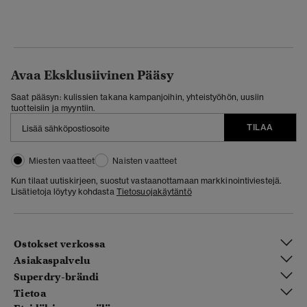
Avaa Eksklusiivinen Pääsy
Saat pääsyn: kulissien takana kampanjoihin, yhteistyöhön, uusiin
tuotteisiin ja myyntiin.
TILAA
Miesten vaatteet
Naisten vaatteet
Kun tilaat uutiskirjeen, suostut vastaanottamaan markkinointiviestejä.
Lisätietoja löytyy kohdasta
Tietosuojakäytäntö
Ostokset verkossa
Asiakaspalvelu
Superdry-brändi
Tietoa