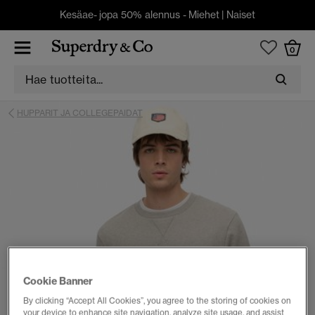
Kesäae- jopa 50% alennus -
Miehet
|
Naiset
0
HUPPARIT JA COLLEGEPAIDAT
Cookie Banner
By clicking “Accept All Cookies”, you agree to the storing of cookies on
your device to enhance site navigation, analyze site usage, and assist