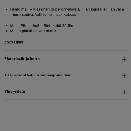
Rento malli – klassinen Superdry-malli. Ei liian kapea, ei liian väljä
– juuri sopiva. Valitse normaali kokosi.
Malli:
Pituus 1m84. Rintakehä 39.5in
Mallin päällä oleva koko:
XL
Koko-Opas
Materiaalit ja hoito
100-prosenttista muunnospuuvillaa
Yhteystieto