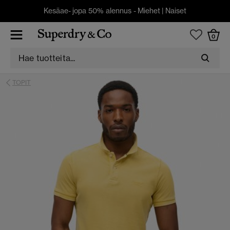
Kesäae- jopa 50% alennus -
Miehet
|
Naiset
0
TOPIT