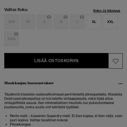
Valitse Koko:
Koko Ja Istuvuus
XXS
XS
S
M
L
XL
XXL
XXXL
LISÄÄ OSTOSKORIIN
Muokkaajan huomautukset
Täydennä klassista vaatevalikoimaasi perinteisellä pikeepaidalla. Klassista
Destroyed-pikeepaitaa on korostettu vintagepesulla, mikä lisää aitoa
vintagefiilistä asuusi.
Sen minimalistinen muotoilu tuo pukeutumiseesi
joustavuutta, jonka avulla voit leikitellä tyylilläsi.
Rento malli – klassinen Superdry-malli. Ei liian kapea, ei liian väljä, vaan
juuri sopiva. Valitse tavallinen kokosi
Pikeekangas