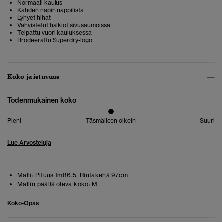
Normaali kaulus
Kahden napin nappilista
Lyhyet hihat
Vahvistetut halkiot sivusaumoissa
Teipattu vuori kauluksessa
Brodeerattu Superdry-logo
Koko ja istuvuus
Todenmukainen koko
Pieni
Täsmälleen oikein
Suuri
Lue Arvosteluja
Malli:
Pituus 1m86.5. Rintakehä 97cm
Mallin päällä oleva koko:
M
Koko-Opas