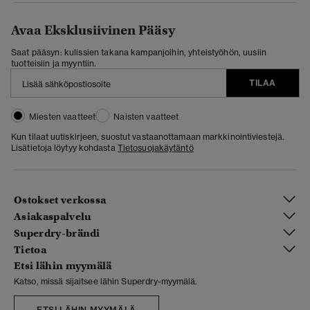
Avaa Eksklusiivinen Pääsy
Saat pääsyn: kulissien takana kampanjoihin, yhteistyöhön, uusiin
tuotteisiin ja myyntiin.
TILAA
Miesten vaatteet
Naisten vaatteet
Kun tilaat uutiskirjeen, suostut vastaanottamaan markkinointiviestejä.
Lisätietoja löytyy kohdasta
Tietosuojakäytäntö
Ostokset verkossa
Asiakaspalvelu
Superdry-brändi
Tietoa
Etsi lähin myymälä
Katso, missä sijaitsee lähin Superdry-myymälä.
ETSI LÄHIN MYYMÄLÄ