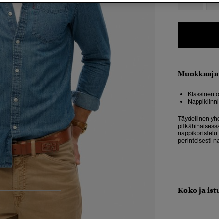
Muokkaaja
Klassinen 
Nappikiinni
Täydellinen yh
pitkähihaisessa
nappikoristelu 
perinteisesti n
Koko ja ist
4
5
6