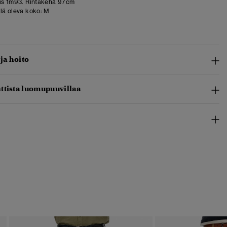
us 1m93. Rintakehä 97cm
llä oleva koko:
M
 ja hoito
ttista luomupuuvillaa