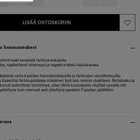
LISÄÄ OSTOSKORIIN
n huomautukset
oxford-malli kevyestä farkkukankaasta
tys, napitettavat hihansuut ja nappikoristelu kauluksessa
distelmä oxford-paidan hienostuneisuutta ja farkkujen vaivattomuutta:
 Essential-farkkupaidassa klassinen tyyli saa rennon vivahteen. Rintatasku ja
tuovat autenttista tunnelmaa, joten tämä kauluspaita näyttää upealta niin
apitettuna kuin rennosti auki jätettynä suosikki-T-paidan päälläkin.
uvuus