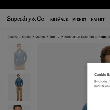
KESÄALE
MIEHET
NAISET
Etusivu
Outlet
Miehet
Topit
Pitkähihainen Essential-farkkupait
Cookie B
By clicking 
navigation, 