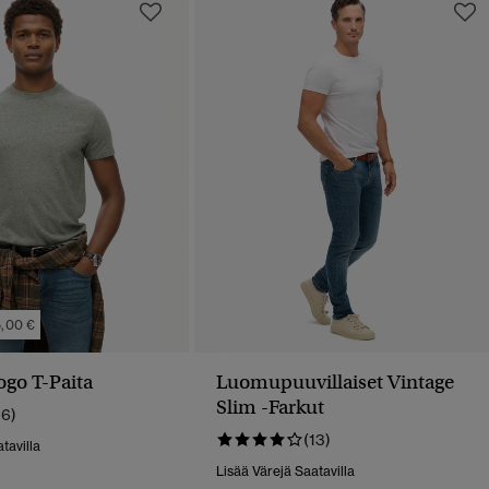
,00 €
ogo T-Paita
Luomupuuvillaiset Vintage
Slim -farkut
16)
(13)
tavilla
Lisää Värejä Saatavilla