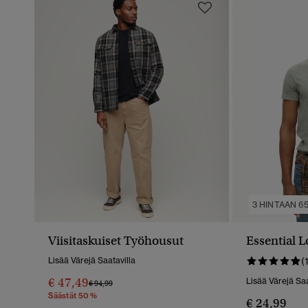
3 HINTAAN 65
Viisitaskuiset Työhousut
Essential L
Lisää Värejä Saatavilla
(
€ 47,49
Lisää Värejä Saa
Hinta Alennettu Hinnasta
Hintaan
€ 94,99
Säästät 50 %
€ 24,99