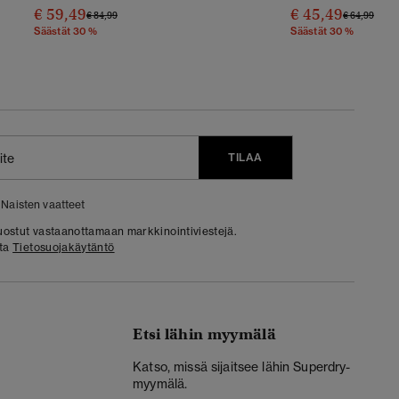
€ 59,49
€ 45,49
Hinta Alennettu Hinnasta
Hintaan
Hinta Alenn
Hint
€ 84,99
€ 64,99
Säästät 30 %
Säästät 30 %
TILAA
Naisten vaatteet
 suostut vastaanottamaan markkinointiviestejä.
sta
Tietosuojakäytäntö
Etsi lähin myymälä
Katso, missä sijaitsee lähin Superdry-
myymälä.