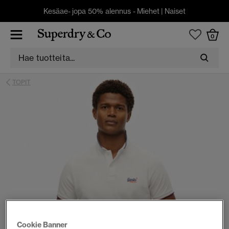
Kesäae- jopa 50% alennus -
Miehet
|
Naiset
0
TOPIT
Cookie Banner