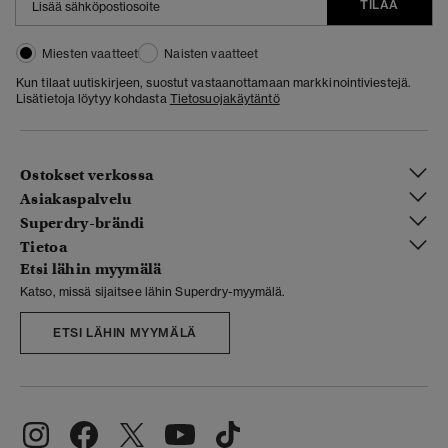
TILAA
Miesten vaatteet
Naisten vaatteet
Kun tilaat uutiskirjeen, suostut vastaanottamaan markkinointiviestejä.
Lisätietoja löytyy kohdasta
Tietosuojakäytäntö
Ostokset verkossa
Asiakaspalvelu
Superdry-brändi
Tietoa
Etsi lähin myymälä
Katso, missä sijaitsee lähin Superdry-myymälä.
ETSI LÄHIN MYYMÄLÄ