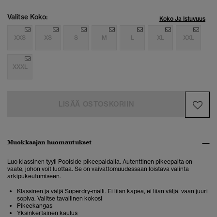
Valitse Koko:
Koko Ja Istuvuus
XXS
XS
S
M
L
XL
XXL
XXXL
LISÄÄ OSTOSKORIIN
Muokkaajan huomautukset
Luo klassinen tyyli Poolside-pikeepaidalla. Autenttinen pikeepaita on
vaate, johon voit luottaa. Se on vaivattomuudessaan loistava valinta
arkipukeutumiseen.
Klassinen ja väljä Superdry-malli. Ei liian kapea, ei liian väljä, vaan juuri
sopiva. Valitse tavallinen kokosi
Pikeekangas
Yksinkertainen kaulus