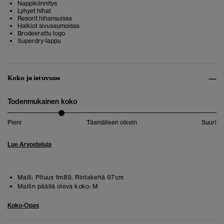
Nappikiinnitys
Lyhyet hihat
Resorit hihansuissa
Halkiot sivusaumoissa
Brodeerattu logo
Superdry-lappu
Koko ja istuvuus
Todenmukainen koko
Pieni
Täsmälleen oikein
Suuri
Lue Arvosteluja
Malli:
Pituus 1m89. Rintakehä 97cm
Mallin päällä oleva koko:
M
Koko-Opas