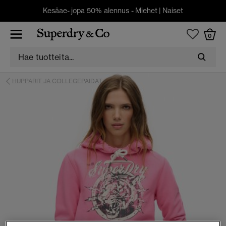
Kesäae- jopa 50% alennus -
Miehet
|
Naiset
0
HUPPARIT JA COLLEGEPAIDAT