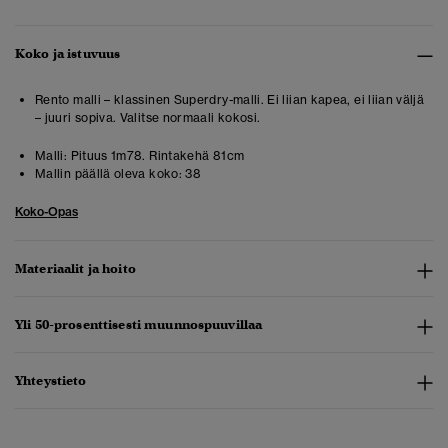
Koko ja istuvuus
Rento malli – klassinen Superdry-malli. Ei liian kapea, ei liian väljä
– juuri sopiva. Valitse normaali kokosi.
Malli:
Pituus 1m78. Rintakehä 81cm
Mallin päällä oleva koko:
38
Koko-Opas
Materiaalit ja hoito
Yli 50-prosenttisesti muunnospuuvillaa
Yhteystieto