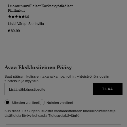
Luomupuuvillaiset Korkeavyötäröiset
Pillifarkut
(3)
Lisää Värejä Saatavilla
€ 89,99
Avaa Eksklusiivinen Pääsy
Saat pääsyn: kulissien takana kampanjoihin, yhteistyöhön, uusiin
tuotteisiin ja myyntiin.
TILAA
Miesten vaatteet
Naisten vaatteet
Kun tilaat uutiskirjeen, suostut vastaanottamaan markkinointiviestejä.
Lisätietoja löytyy kohdasta
Tietosuojakäytäntö