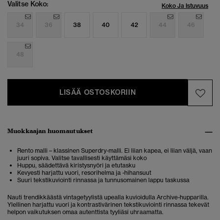
Valitse Koko:
Koko Ja Istuvuus
34
36
38
40
42
44
46
48
LISÄÄ OSTOSKORIIN
Muokkaajan huomautukset
Rento malli – klassinen Superdry-malli. Ei liian kapea, ei liian väljä, vaan
juuri sopiva. Valitse tavallisesti käyttämäsi koko
Huppu, säädettävä kiristysnyöri ja etutasku
Kevyesti harjattu vuori, resorihelma ja -hihansuut
Suuri tekstikuviointi rinnassa ja tunnusomainen lappu taskussa
Nauti trendikkäästä vintagetyylistä upealla kuvioidulla Archive-hupparilla.
Ylellinen harjattu vuori ja kontrastivärinen tekstikuviointi rinnassa tekevät
helpon vaikutuksen omaa autenttista tyyliäsi uhraamatta.