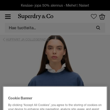
Kesäae- jopa 50% alennus -
Miehet
|
Naiset
0
HUPPARIT JA COLLEGEPAIDAT
Cookie Banner
By clicking “Accept All Cookies”, you agree to the storing of cookies on
your device to enhance site navigation, analyze site usage, and assist