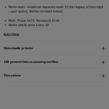
Rento malli – klassinen Superdry-malli. Ei liian kapea, ei liian väljä
– juuri sopiva. Valitse normaali kokosi.
Malli:
Pituus 1m78. Rintakehä 81cm
Mallin päällä oleva koko:
38
Koko-Opas
Materiaalit ja hoito
100-prosenttista muunnospuuvillaa
Yhteystieto