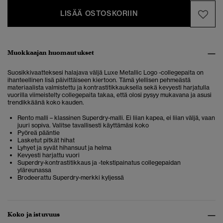
LISÄÄ OSTOSKORIIN
Muokkaajan huomautukset
Suosikkivaatteksesi halajava väljä Luxe Metallic Logo -collegepaita on
ihanteellinen lisä päivittäiseen kiertoon. Tämä ylellisen pehmeästä
materiaalista valmistettu ja kontrastitikkauksella sekä kevyesti harjatulla
vuorilla viimeistelty collegepaita takaa, että olosi pysyy mukavana ja asusi
trendikkäänä koko kauden.
Rento malli – klassinen Superdry-malli. Ei liian kapea, ei liian väljä, vaan
juuri sopiva. Valitse tavallisesti käyttämäsi koko
Pyöreä pääntie
Lasketut pitkät hihat
Lyhyet ja syvät hihansuut ja helma
Kevyesti harjattu vuori
Superdry-kontrastitikkaus ja -tekstipainatus collegepaidan
yläreunassa
Brodeerattu Superdry-merkki kyljessä
Koko ja istuvuus