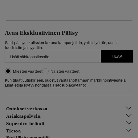
Avaa Eksklusiivinen Pääsy
Saat pääsyn: kulissien takana kampanjoihin, yhteistyöhön, uusiin
tuotteisiin ja myyntiin.
TILAA
Miesten vaatteet
Naisten vaatteet
Kun tilaat uutiskirjeen, suostut vastaanottamaan markkinointiviestejä.
Lisätietoja löytyy kohdasta
Tietosuojakäytäntö
Ostokset verkossa
Asiakaspalvelu
Superdry-brändi
Tietoa
Etsi lähin myymälä