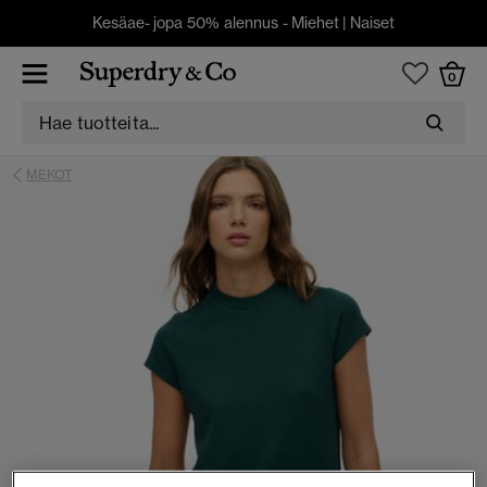
Kesäae- jopa 50% alennus -
Miehet
|
Naiset
0
MEKOT