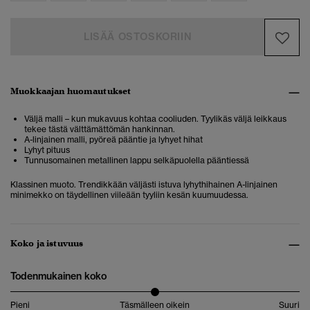
LISÄÄ OSTOSKORIIN
Muokkaajan huomautukset
Väljä malli – kun mukavuus kohtaa cooliuden. Tyylikäs väljä leikkaus
tekee tästä välttämättömän hankinnan.
A-linjainen malli, pyöreä pääntie ja lyhyet hihat
Lyhyt pituus
Tunnusomainen metallinen lappu selkäpuolella pääntiessä
Klassinen muoto. Trendikkään väljästi istuva lyhythihainen A-linjainen
minimekko on täydellinen viileään tyyliin kesän kuumuudessa.
Koko ja istuvuus
Todenmukainen koko
Pieni
Täsmälleen oikein
Suuri