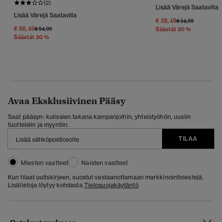
(2)
Lisää Värejä Saatavilla
Lisää Värejä Saatavilla
€ 38,49
Hinta Alennettu 
Hintaan
€ 54,99
€ 66,49
Hinta Alennettu Hinnasta
Hintaan
€ 94,99
Säästät 30 %
Säästät 30 %
Avaa Eksklusiivinen Pääsy
Saat pääsyn: kulissien takana kampanjoihin, yhteistyöhön, uusiin
tuotteisiin ja myyntiin.
TILAA
Miesten vaatteet
Naisten vaatteet
Kun tilaat uutiskirjeen, suostut vastaanottamaan markkinointiviestejä.
Lisätietoja löytyy kohdasta
Tietosuojakäytäntö