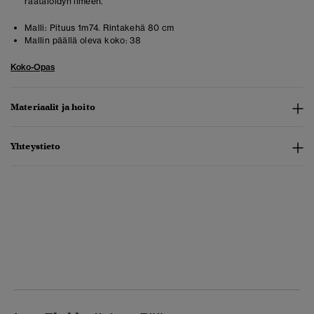
räätälöidyn ilmeen.
Malli:
Pituus 1m74. Rintakehä 80 cm
Mallin päällä oleva koko:
38
Koko-Opas
Materiaalit ja hoito
Yhteystieto