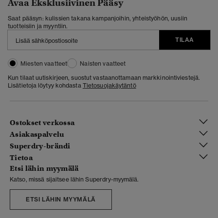
Avaa Eksklusiivinen Pääsy
Saat pääsyn: kulissien takana kampanjoihin, yhteistyöhön, uusiin
tuotteisiin ja myyntiin.
TILAA
Miesten vaatteet
Naisten vaatteet
Kun tilaat uutiskirjeen, suostut vastaanottamaan markkinointiviestejä.
Lisätietoja löytyy kohdasta
Tietosuojakäytäntö
Ostokset verkossa
Asiakaspalvelu
Superdry-brändi
Tietoa
Etsi lähin myymälä
Katso, missä sijaitsee lähin Superdry-myymälä.
ETSI LÄHIN MYYMÄLÄ