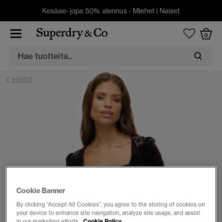
Kesäae- jopa 50% alennus -
Miehet
|
Naiset
0
MEKOT
Cookie Banner
By clicking “Accept All Cookies”, you agree to the storing of cookies on
your device to enhance site navigation, analyze site usage, and assist
in our marketing efforts.
Cookie Policy