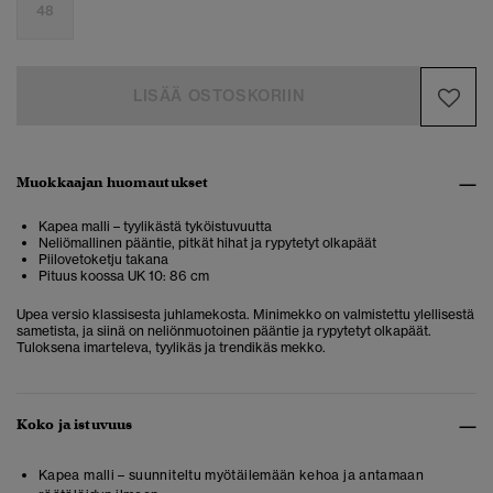
48
LISÄÄ OSTOSKORIIN
Muokkaajan huomautukset
Kapea malli – tyylikästä tyköistuvuutta
Neliömallinen pääntie, pitkät hihat ja rypytetyt olkapäät
Piilovetoketju takana
Pituus koossa UK 10: 86 cm
Upea versio klassisesta juhlamekosta. Minimekko on valmistettu ylellisestä
sametista, ja siinä on neliönmuotoinen pääntie ja rypytetyt olkapäät.
Tuloksena imarteleva, tyylikäs ja trendikäs mekko.
Koko ja istuvuus
Kapea malli – suunniteltu myötäilemään kehoa ja antamaan