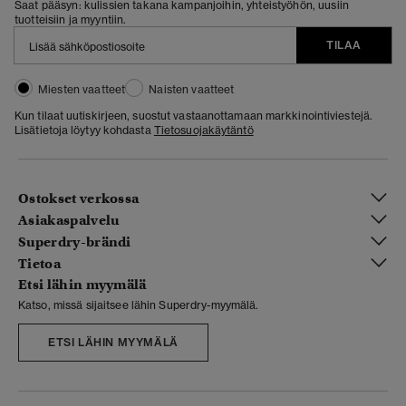
Saat pääsyn: kulissien takana kampanjoihin, yhteistyöhön, uusiin
tuotteisiin ja myyntiin.
TILAA
Miesten vaatteet
Naisten vaatteet
Kun tilaat uutiskirjeen, suostut vastaanottamaan markkinointiviestejä.
Lisätietoja löytyy kohdasta
Tietosuojakäytäntö
Ostokset verkossa
Asiakaspalvelu
Superdry-brändi
Tietoa
Etsi lähin myymälä
Katso, missä sijaitsee lähin Superdry-myymälä.
ETSI LÄHIN MYYMÄLÄ