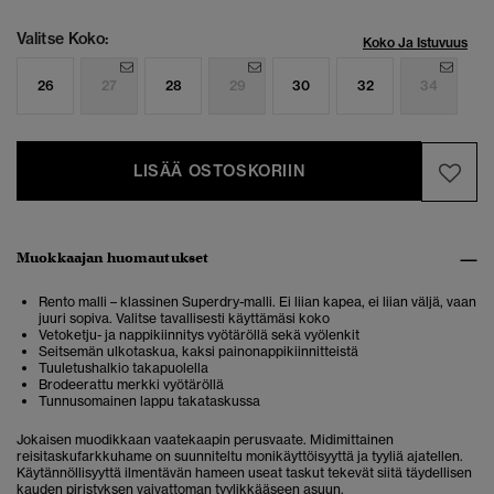
Valitse Koko:
Koko Ja Istuvuus
26
27
28
29
30
32
34
LISÄÄ OSTOSKORIIN
Muokkaajan huomautukset
Rento malli – klassinen Superdry-malli. Ei liian kapea, ei liian väljä, vaan
juuri sopiva. Valitse tavallisesti käyttämäsi koko
Vetoketju- ja nappikiinnitys vyötäröllä sekä vyölenkit
Seitsemän ulkotaskua, kaksi painonappikiinnitteistä
Tuuletushalkio takapuolella
Brodeerattu merkki vyötäröllä
Tunnusomainen lappu takataskussa
Jokaisen muodikkaan vaatekaapin perusvaate. Midimittainen
reisitaskufarkkuhame on suunniteltu monikäyttöisyyttä ja tyyliä ajatellen.
Käytännöllisyyttä ilmentävän hameen useat taskut tekevät siitä täydellisen
kauden piristyksen vaivattoman tyylikkääseen asuun.