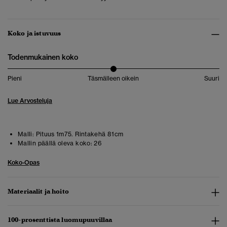
Koko ja istuvuus
Todenmukainen koko
Pieni
Täsmälleen oikein
Suuri
Lue Arvosteluja
Malli:
Pituus 1m75. Rintakehä 81cm
Mallin päällä oleva koko:
26
Koko-Opas
Materiaalit ja hoito
100-prosenttista luomupuuvillaa