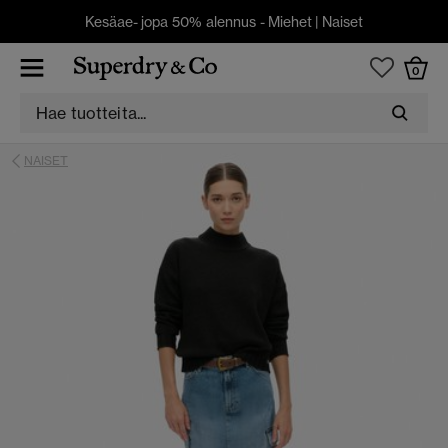
Kesäae- jopa 50% alennus -
Miehet
|
Naiset
0
NAISET