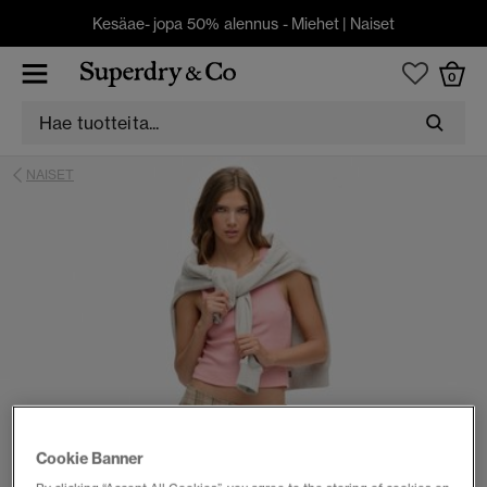
Kesäae- jopa 50% alennus -
Miehet
|
Naiset
0
NAISET
Cookie Banner