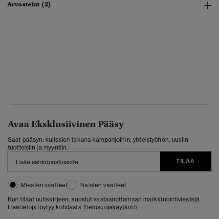
Arvostelut (2)
Avaa Eksklusiivinen Pääsy
Saat pääsyn: kulissien takana kampanjoihin, yhteistyöhön, uusiin
tuotteisiin ja myyntiin.
TILAA
Miesten vaatteet
Naisten vaatteet
Kun tilaat uutiskirjeen, suostut vastaanottamaan markkinointiviestejä.
Lisätietoja löytyy kohdasta
Tietosuojakäytäntö