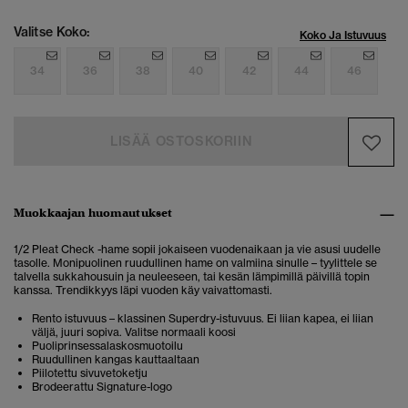
Valitse Koko:
Koko Ja Istuvuus
34
36
38
40
42
44
46
LISÄÄ OSTOSKORIIN
Muokkaajan huomautukset
1/2 Pleat Check -hame sopii jokaiseen vuodenaikaan ja vie asusi uudelle
tasolle. Monipuolinen ruudullinen hame on valmiina sinulle – tyylittele se
talvella sukkahousuin ja neuleeseen, tai kesän lämpimillä päivillä topin
kanssa. Trendikkyys läpi vuoden käy vaivattomasti.
Rento istuvuus – klassinen Superdry-istuvuus. Ei liian kapea, ei liian
väljä, juuri sopiva. Valitse normaali koosi
Puoliprinsessalaskosmuotoilu
Ruudullinen kangas kauttaaltaan
Piilotettu sivuvetoketju
Brodeerattu Signature-logo