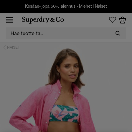
Kesäae- jopa 50% alennus -
Miehet
|
Naiset
0
NAISET