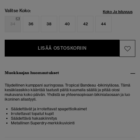
Valitse Koko:
Koko Ja Istuvuus
34
36
38
40
42
44
LISÄÄ OSTOSKORIIN
Muokkaajan huomautukset
Täydellinen kumppani auringossa: Tropical Bandeau -bikiniyläosa.
Tämä
kesäklassikko kääntää taatusti päitä kuumalla säällä ja pitää olosi
mukavana koko päivän. Yhdistä se yhteensopivaan bikinialaosaan ja luo
ikoninen allastyyli.
Säädettävät ja irrotettavat spagettiolkaimet
Irrotettavat topatut kupit
Säädettävä hakaskiinnitys
Metallinen Superdry-merkkikuviointi