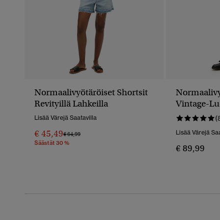
Normaalivyötäröiset Shortsit
Normaalivy
Revityillä Lahkeilla
Vintage-Lu
Lisää Värejä Saatavilla
(
€ 45,49
Lisää Värejä Saa
Hinta Alennettu Hinnasta
Hintaan
€ 64,99
Säästät 30 %
€ 89,99