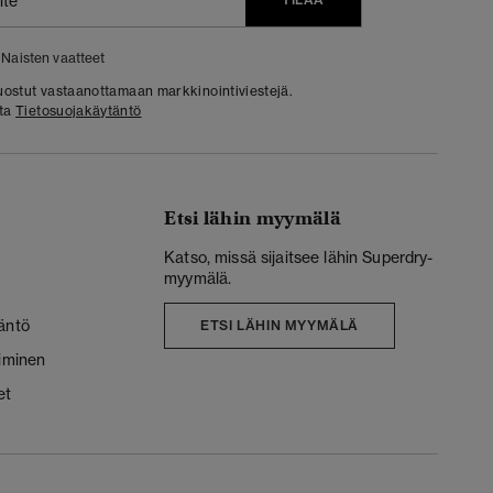
Naisten vaatteet
 suostut vastaanottamaan markkinointiviestejä.
sta
Tietosuojakäytäntö
Etsi lähin myymälä
Katso, missä sijaitsee lähin Superdry-
myymälä.
äntö
ETSI LÄHIN MYYMÄLÄ
liminen
et