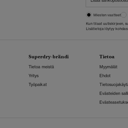
Miesten vaatteet
Kun tilaat uutiskirjeen,
Lisätietoja löytyy kohda
Superdry-brändi
Tietoa
Tietoa meistä
Myymälät
Yritys
Ehdot
Työpaikat
Tietosuojakäyt
Evästeiden sal
Evästeasetuks