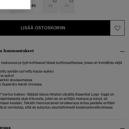
6
38
40
42
44
LISÄÄ OSTOSKORIIN
n huomautukset
 – mukavuus ja tyyli kohtaavat tässä luottovaatteessa, jossa on trendikäs väljä
ottu syvään uurrettu kaula-aukko
iha-aukot
erkki sivusaumassa
 Superdry-teksti rinnassa
" kertoo kaiken. Väljästi istuva hihaton värjätty Essential Logo -toppi on
väpintaisesta slub-trikoosta, joten se on erittäin mukava ja kevyt, eli
umaan kesään. Tekstin hienovarainen brodeeraus antaa paidalle erittäin
ttä ja varmistaa, että se sulautuu saumattomasti kesävaatevalikoimaasi.
uvuus