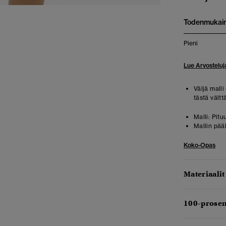
Todenmukai
Pieni
Lue Arvosteluj
Väljä malli
tästä vält
Malli:
Pituu
Mallin pää
Koko-Opas
Materiaalit
100-prosen