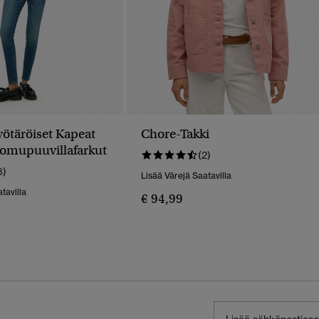
ötäröiset Kapeat
Chore-Takki
omupuuvillafarkut
(2)
8)
Lisää Värejä Saatavilla
tavilla
€ 94,99