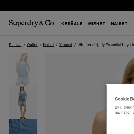
KESÄALE
MIEHET
NAISET
Etusivu
Outlet
Naiset
Ylaosat
Hihaton värjätty Essential Logo-t
Cookie B
By clicking 
navigation, 