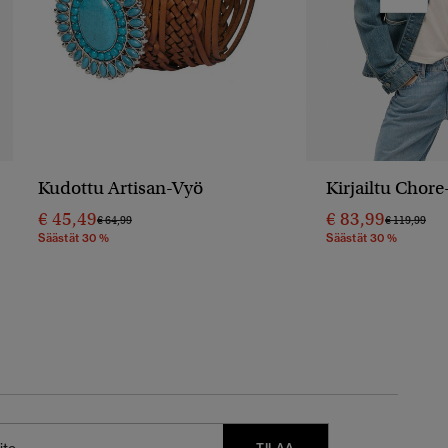
Kudottu Artisan-Vyö
Kirjailtu Chore
€ 45,49
€ 83,99
Hinta Alennettu Hinnasta
Hintaan
Hinta Alenn
Hin
€ 64,99
€ 119,99
Säästät 30 %
Säästät 30 %
TILAA