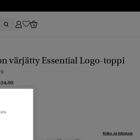
0
n värjätty Essential Logo-toppi
(1)
inta alennettu hinnasta
hintaan
 24,99
lue
valittu
site
Koko Ja Istuvuus