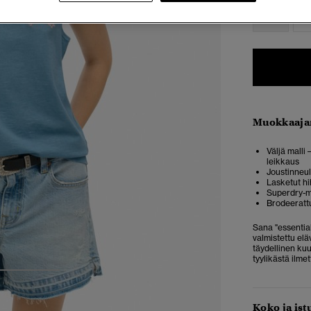
34
3
Muokkaaja
Väljä malli
leikkaus
Joustinneul
Lasketut h
Superdry-m
Brodeerattu
Sana "essential
valmistettu elä
täydellinen ku
tyylikästä ilme
3
4
Koko ja ist