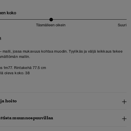
nen koko
Täsmälleen oikein
Suuri
a
 – malli, jossa mukavuus kohtaa muodin. Tyylikäs ja väljä leikkaus tekee
tämättömän mallin.
s 1m77. Rintakehä 77.5 cm
llä oleva koko:
38
 ja hoito
ttista muunnospuuvillaa