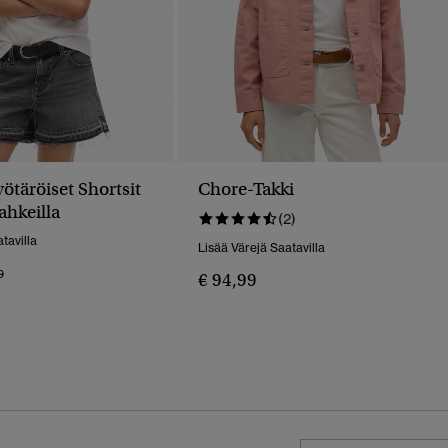
ötäröiset Shortsit
Chore-Takki
ahkeilla
(2)
tavilla
Lisää Värejä Saatavilla
 Alennettu Hinnasta
Hintaan
9
€ 94,99