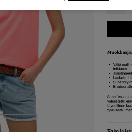
34
3
Muokkaaja
Väljä malli
leikkaus
Joustinneul
Lasketut h
Superdry-m
Brodeerattu
Sana "essential
valmistettu elä
täydellinen ku
tyylikästä ilme
4
5
6
Koko ja ist