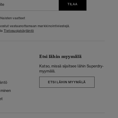
TILAA
Naisten vaatteet
 suostut vastaanottamaan markkinointiviestejä.
sta
Tietosuojakäytäntö
Etsi lähin myymälä
Katso, missä sijaitsee lähin Superdry-
myymälä.
äntö
ETSI LÄHIN MYYMÄLÄ
liminen
et