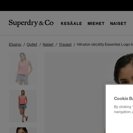
KESÄALE
MIEHET
NAISET
Etusivu
Outlet
Naiset
Ylaosat
Hihaton värjätty Essential Logo-t
Cookie B
By clicking 
navigation, 