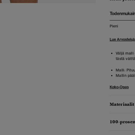
Todenmukai
Pieni
Lue Arvosteluj
Väljä malli
tästä vält
Malli:
Pitu
Mallin pää
Koko-Opas
Materiaalit
100-prosen