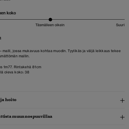
nen koko
Täsmälleen oikein
Suuri
a
 – malli, jossa mukavuus kohtaa muodin. Tyylikäs ja väljä leikkaus tekee
tämättömän mallin.
us 1m77. Rintakehä 81cm
llä oleva koko:
38
 ja hoito
ttista muunnospuuvillaa