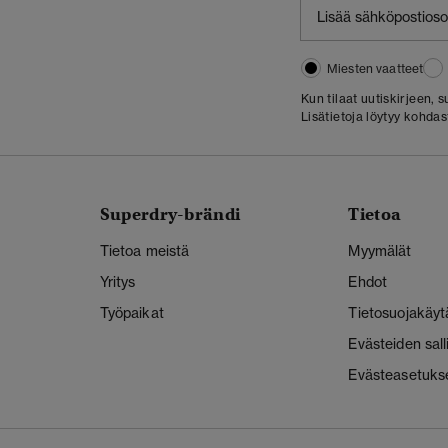
Miesten vaatteet
Kun tilaat uutiskirjeen,
Lisätietoja löytyy kohda
Superdry-brändi
Tietoa
Tietoa meistä
Myymälät
Yritys
Ehdot
Työpaikat
Tietosuojakäyt
Evästeiden sal
Evästeasetuks