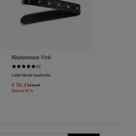
Rhinestone-Vyö
(1)
Lisää Värejä Saatavilla
€ 38,49
Hinta Alennettu Hinnasta
Hintaan
€ 54,99
Säästät 30 %