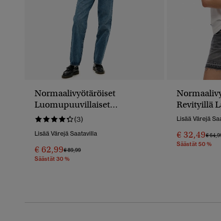
Normaalivyötäröiset
Normaalivy
Luomupuuvillaiset
Revityillä L
Leveälahkeiset Farkut
(3)
Lisää Värejä Saa
€ 32,49
Lisää Värejä Saatavilla
Hinta
€ 64,9
Säästät 50 %
€ 62,99
Hinta Alennettu Hinnasta
Hintaan
€ 89,99
Säästät 30 %