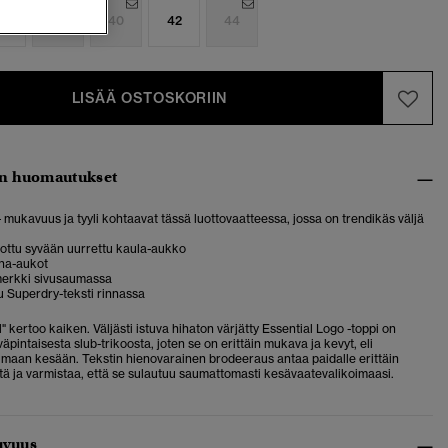
6
38
40
42
44
LISÄÄ OSTOSKORIIN
n huomautukset
 – mukavuus ja tyyli kohtaavat tässä luottovaatteessa, jossa on trendikäs väljä
ottu syvään uurrettu kaula-aukko
iha-aukot
erkki sivusaumassa
 Superdry-teksti rinnassa
" kertoo kaiken. Väljästi istuva hihaton värjätty Essential Logo -toppi on
väpintaisesta slub-trikoosta, joten se on erittäin mukava ja kevyt, eli
umaan kesään. Tekstin hienovarainen brodeeraus antaa paidalle erittäin
ttä ja varmistaa, että se sulautuu saumattomasti kesävaatevalikoimaasi.
uvuus