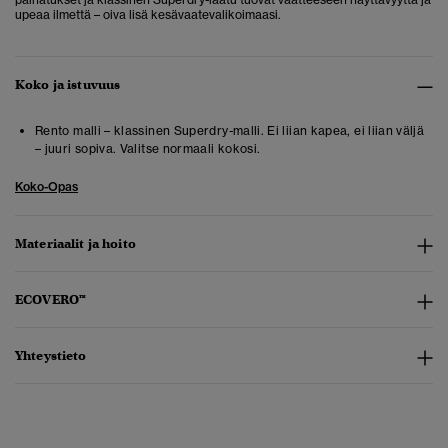
upeaa ilmettä – oiva lisä kesävaatevalikoimaasi.
Koko ja istuvuus
Rento malli – klassinen Superdry-malli. Ei liian kapea, ei liian väljä
– juuri sopiva. Valitse normaali kokosi.
Koko-Opas
Materiaalit ja hoito
ECOVERO™
Yhteystieto