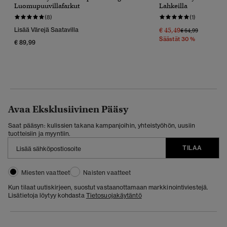
Luomupuuvillafarkut
Lahkeilla
(8)
(1)
Lisää Värejä Saatavilla
€ 45,49
Hinta Alennettu 
Hintaan
€ 64,99
Säästät 30 %
€ 89,99
Avaa Eksklusiivinen Pääsy
Saat pääsyn: kulissien takana kampanjoihin, yhteistyöhön, uusiin
tuotteisiin ja myyntiin.
TILAA
Miesten vaatteet
Naisten vaatteet
Kun tilaat uutiskirjeen, suostut vastaanottamaan markkinointiviestejä.
Lisätietoja löytyy kohdasta
Tietosuojakäytäntö