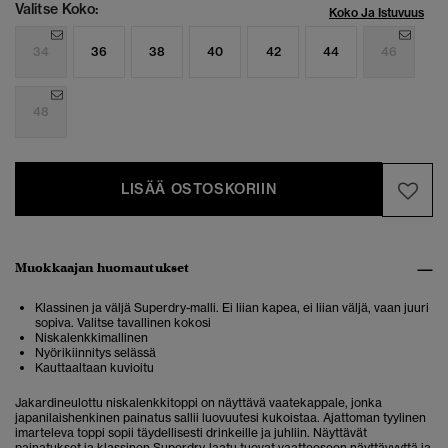
Valitse Koko:
Koko Ja Istuvuus
34
36
38
40
42
44
46
48
LISÄÄ OSTOSKORIIN
Muokkaajan huomautukset
Klassinen ja väljä Superdry-malli. Ei liian kapea, ei liian väljä, vaan juuri
sopiva. Valitse tavallinen kokosi
Niskalenkkimallinen
Nyörikiinnitys selässä
Kauttaaltaan kuvioitu
Jakardineulottu niskalenkkitoppi on näyttävä vaatekappale, jonka
japanilaishenkinen painatus sallii luovuutesi kukoistaa.
Ajattoman tyylinen
imarteleva toppi sopii täydellisesti drinkeille ja juhliin. Näyttävät
painatukset ja klassinen Superdry-laatu tuovat vaatteeseen näyttävyyttä ja