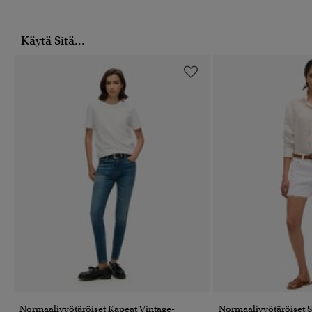
Käytä Sitä...
Normaalivyötäröiset Kapeat Vintage-
Normaalivyötäröiset Sh