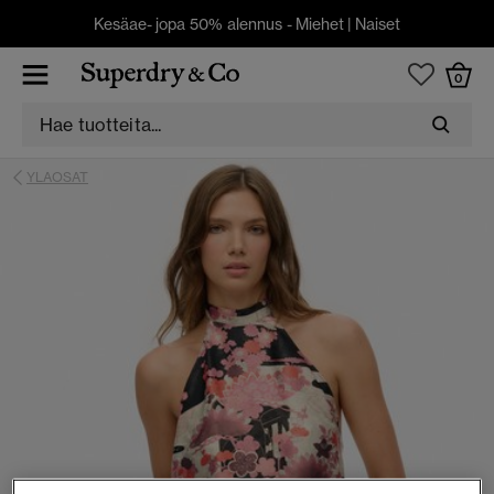
Kesäae- jopa 50% alennus -
Miehet
|
Naiset
0
YLAOSAT