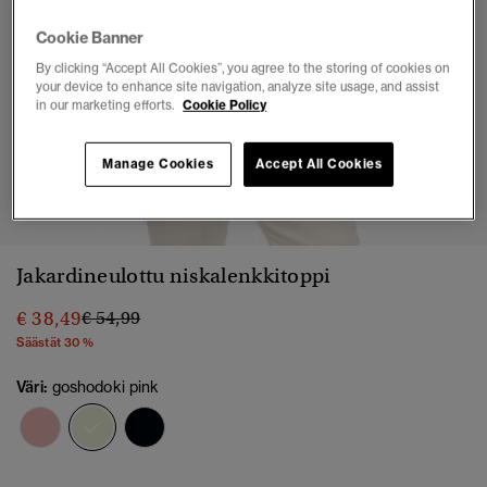
Cookie Banner
By clicking “Accept All Cookies”, you agree to the storing of cookies on
your device to enhance site navigation, analyze site usage, and assist
in our marketing efforts.
Cookie Policy
Manage Cookies
Accept All Cookies
1
2
3
4
5
6
Jakardineulottu niskalenkkitoppi
Hinta alennettu hinnasta
hintaan
€ 38,49
€ 54,99
Säästät 30 %
Väri:
goshodoki pink
valittu