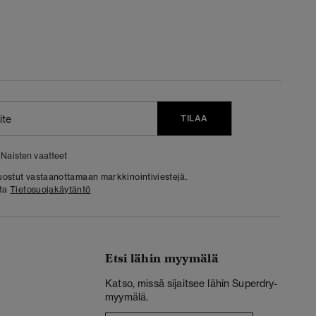
TILAA
Naisten vaatteet
 suostut vastaanottamaan markkinointiviestejä.
sta
Tietosuojakäytäntö
Etsi lähin myymälä
Katso, missä sijaitsee lähin Superdry-
myymälä.