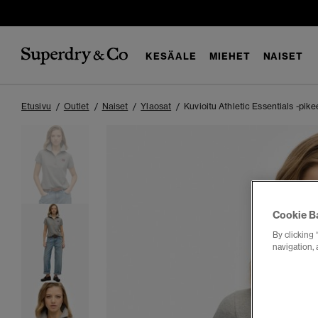
KESÄALE
MIEHET
NAISET
Etusivu
Outlet
Naiset
Ylaosat
Kuvioitu Athletic Essentials -pike
Cookie B
By clicking 
navigation, 