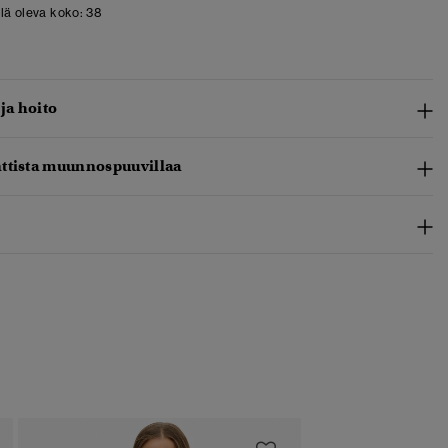
llä oleva koko:
38
 ja hoito
ttista muunnospuuvillaa