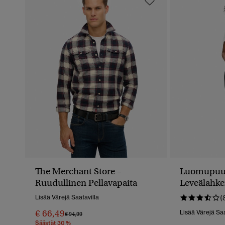
The Merchant Store –
Luomupuuvi
Ruudullinen Pellavapaita
Leveälahke
Lisää Värejä Saatavilla
(
€ 66,49
Lisää Värejä Saa
Hinta Alennettu Hinnasta
Hintaan
€ 94,99
Säästät 30 %