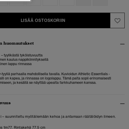
LISÄÄ OSTOSKORIIN
n huomautukset
 – tyylikästä tyköistuvuutta
nen kaulus nappikiinnityksellä
nen lappu rinnassa
tyyliä parhaalla mahdollisella tavalla. Kuvioidun Athletic Essentials -
li on kapea, ja rinnassa on logolappu. Tämä paita sopii erinomaisesti
iseen, ja kesällä se näyttää upealta farkkuhameen kanssa.
uvuus
i – suunniteltu myötäilemään kehoa ja antamaan räätälöidyn ilmeen.
s 1m77. Rintakehä 77.5 cm