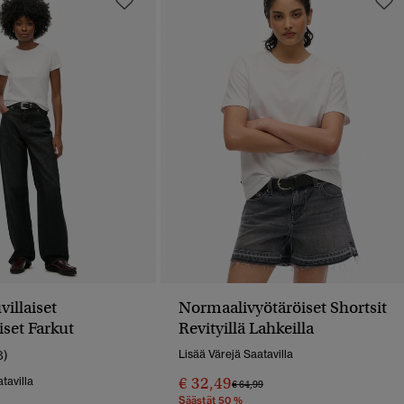
llaiset
Normaalivyötäröiset Shortsit
iset Farkut
Revityillä Lahkeilla
8)
Lisää Värejä Saatavilla
€ 32,49
tavilla
Hinta Alennettu Hinnasta
Hintaan
€ 64,99
Säästät 50 %