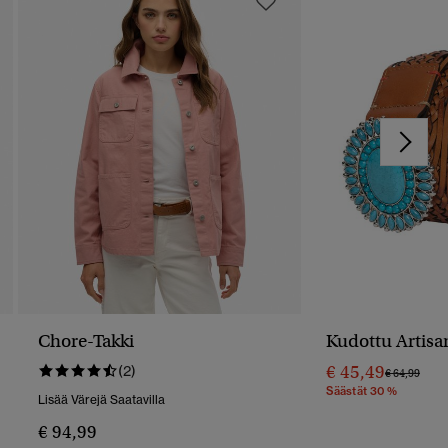
Chore-Takki
Kudottu Artis
€ 45,49
(2)
Hinta Alenn
Hint
€ 64,99
Säästät 30 %
Lisää Värejä Saatavilla
€ 94,99