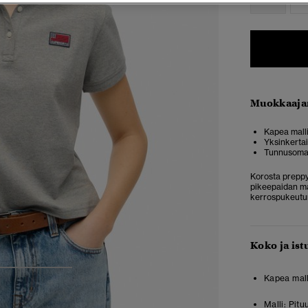
Muokkaaja
Kapea malli
Yksinkertai
Tunnusomai
Korosta preppy-
pikeepaidan mal
kerrospukeutum
Koko ja ist
3
4
5
Kapea mall
Malli:
Pituu