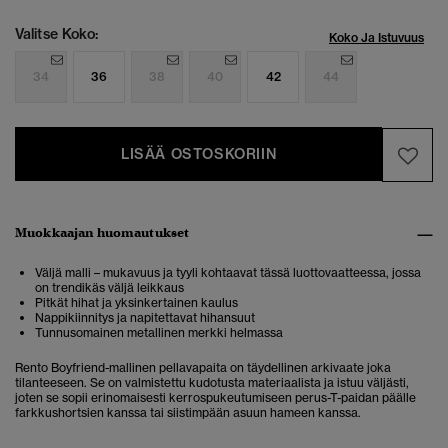
Valitse Koko:
Koko Ja Istuvuus
34
36
38
40
42
44
LISÄÄ OSTOSKORIIN
Muokkaajan huomautukset
Väljä malli – mukavuus ja tyyli kohtaavat tässä luottovaatteessa, jossa
on trendikäs väljä leikkaus
Pitkät hihat ja yksinkertainen kaulus
Nappikiinnitys ja napitettavat hihansuut
Tunnusomainen metallinen merkki helmassa
Rento Boyfriend-mallinen pellavapaita on täydellinen arkivaate joka
tilanteeseen. Se on valmistettu kudotusta materiaalista ja istuu väljästi,
joten se sopii erinomaisesti kerrospukeutumiseen perus-T-paidan päälle
farkkushortsien kanssa tai siistimpään asuun hameen kanssa.