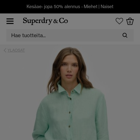
Kesäae- jopa 50% alennus -
Miehet
|
Naiset
0
YLAOSAT