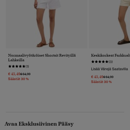
Normaalivyötäröiset Shortsit Revityillä
Keskikorkeat Farkkush
Lahkeilla
(3)
(1)
Lisää Värejä Saatavilla
€ 45,49
Hinta Alennettu Hinnasta
Hintaan
€ 64,99
€ 45,49
Hinta Alennettu 
Hintaan
€ 64,99
Säästät 30 %
Säästät 30 %
Avaa Eksklusiivinen Pääsy