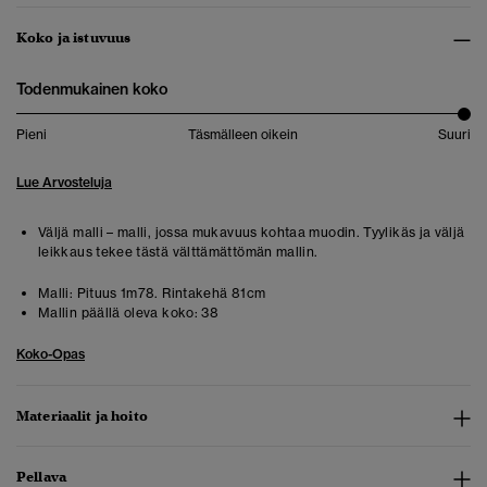
Koko ja istuvuus
Todenmukainen koko
Pieni
Täsmälleen oikein
Suuri
Lue Arvosteluja
Väljä malli – malli, jossa mukavuus kohtaa muodin. Tyylikäs ja väljä
leikkaus tekee tästä välttämättömän mallin.
Malli:
Pituus 1m78. Rintakehä 81cm
Mallin päällä oleva koko:
38
Koko-Opas
Materiaalit ja hoito
Pellava