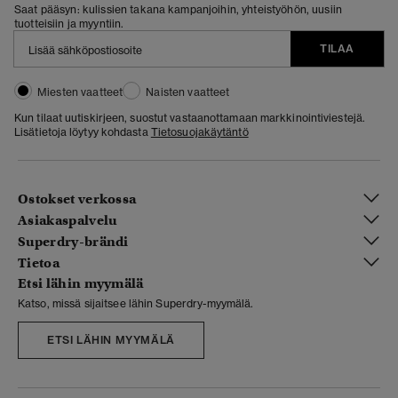
Saat pääsyn: kulissien takana kampanjoihin, yhteistyöhön, uusiin
tuotteisiin ja myyntiin.
TILAA
Miesten vaatteet
Naisten vaatteet
Kun tilaat uutiskirjeen, suostut vastaanottamaan markkinointiviestejä.
Lisätietoja löytyy kohdasta
Tietosuojakäytäntö
Ostokset verkossa
Asiakaspalvelu
Superdry-brändi
Tietoa
Etsi lähin myymälä
Katso, missä sijaitsee lähin Superdry-myymälä.
ETSI LÄHIN MYYMÄLÄ