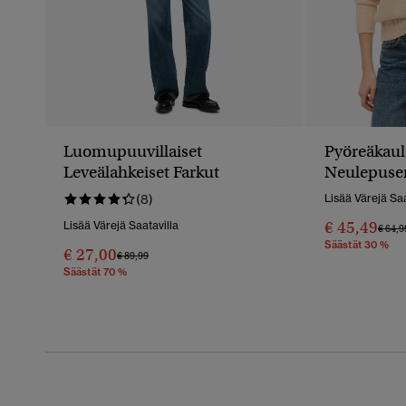
Luomupuuvillaiset
Pyöreäkaul
Leveälahkeiset Farkut
Neulepuse
(8)
Lisää Värejä Saa
€ 45,49
Lisää Värejä Saatavilla
Hinta
€ 64,9
Säästät 30 %
€ 27,00
Hinta Alennettu Hinnasta
Hintaan
€ 89,99
Säästät 70 %