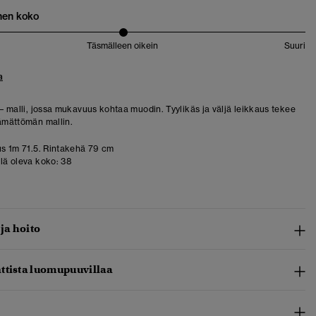
nen koko
Täsmälleen oikein
Suuri
a
 – malli, jossa mukavuus kohtaa muodin. Tyylikäs ja väljä leikkaus tekee
tämättömän mallin.
s 1m 71.5. Rintakehä 79 cm
llä oleva koko:
38
 ja hoito
ttista luomupuuvillaa