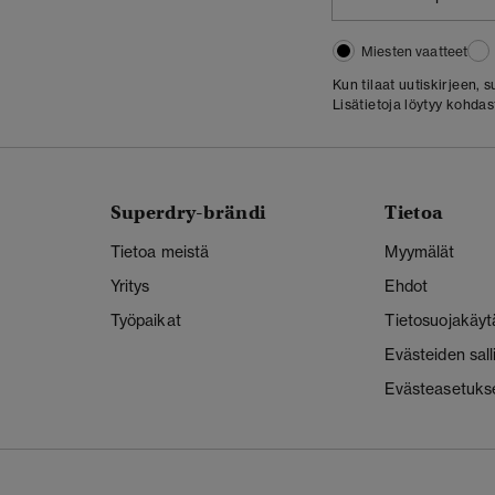
Miesten vaatteet
Kun tilaat uutiskirjeen,
Lisätietoja löytyy kohda
Superdry-brändi
Tietoa
Tietoa meistä
Myymälät
Yritys
Ehdot
Työpaikat
Tietosuojakäyt
Evästeiden sal
Evästeasetuks