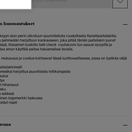
LISÄÄ OSTOSKORIIN
n huomautukset
syyn alun perin ulkoiluun suunnitellulla ruudullisella flanellipaitatakilla.
pehmeään harjattuun kankaaseen, joka pitää tämän paitatakin juuret
ssä. Klassinen kudottu twill check -ruutukuvio tuo asuusi syvyyttä ja
aa sinun käyttää paitaa haluamallasi tavalla.
 – mukavuus ja coolius kohtaavat tässä luottovaatteessa, jossa on tyylikäs väljä
aitatakkimalli
eäksi harjattua puuvillaista tvillikangasta
aulus
tys
t hihansuut
asku
s selässä
nen logomerkki taskussa
idut napit
uvuus