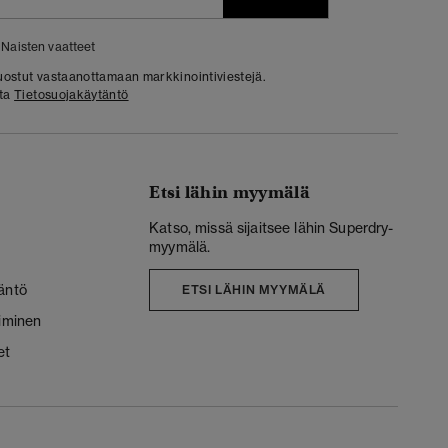
Naisten vaatteet
 suostut vastaanottamaan markkinointiviestejä.
sta
Tietosuojakäytäntö
Etsi lähin myymälä
Katso, missä sijaitsee lähin Superdry-
myymälä.
äntö
ETSI LÄHIN MYYMÄLÄ
liminen
et