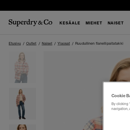
KESÄALE
MIEHET
NAISET
Etusivu
Outlet
Naiset
Ylaosat
Ruudullinen flanellipaitatakki
Cookie B
By clicking 
navigation, 