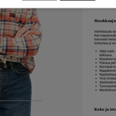
Muokkaaja
Valmistaudu syk
Kerrospukeudu 
tukevasti metsä
tuntumaa ja ant
Väljä malli
leikkaus.
Klassinen p
Paksua pehm
Normaali k
Nappikiinni
Napitettava
Yksi rintat
Vastalasko
Tunnusomai
Merkkikuvio
5
6
7
8
Koko ja ist