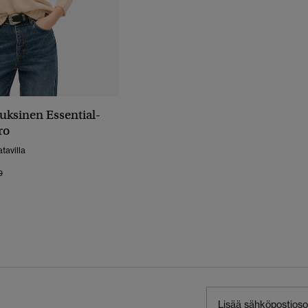
uksinen Essential-
ro
tavilla
 Alennettu Hinnasta
Hintaan
9