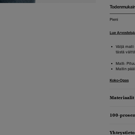
Todenmukai
Pieni
Lue Arvosteluj
Väljä malli
tästä vält
Malli:
Pituu
Mallin pää
Koko-Opas
Materiaalit
100-prosen
Yhteystieto