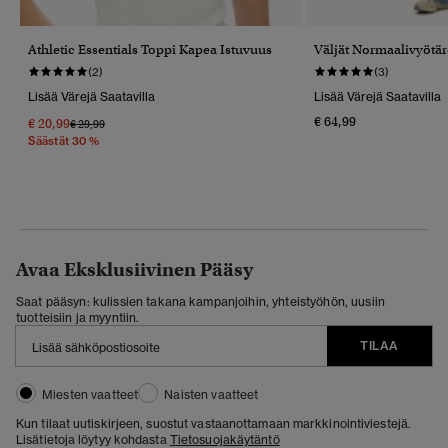
Athletic Essentials Toppi Kapea Istuvuus
Väljät Normaalivyötär
(2)
(3)
Lisää Värejä Saatavilla
Lisää Värejä Saatavilla
€ 64,99
€ 20,99
Hinta Alennettu Hinnasta
Hintaan
€ 29,99
Säästät 30 %
Avaa Eksklusiivinen Pääsy
Saat pääsyn: kulissien takana kampanjoihin, yhteistyöhön, uusiin
tuotteisiin ja myyntiin.
TILAA
Miesten vaatteet
Naisten vaatteet
Kun tilaat uutiskirjeen, suostut vastaanottamaan markkinointiviestejä.
Lisätietoja löytyy kohdasta
Tietosuojakäytäntö