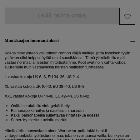
LISÄÄ OSTOSKORIIN
Muokkaajan huomautukset
Kokosimme yhteen valikoiman rennon väljiä malleja, jotta kyseisen tyylin
ystävien olisi helppo löytää omat suosikkinsa. Tämä ylimitoitettu malli
vastaa normaalia miesten mitoitustamme. Koot ovat noin kahta kokoa
suurempia kuin vastaavassa naisten malliston tuotteessa.
L vastaa kokoja UK 6–8, EU 34–36, US 2–4
XL vastaa kokoja UK 10–12, EU 38–40, US 6–8
XXL vastaa kokoja UK 14–16, EU 42–44, US 10–12
Osittain kulutettu vintagekäsittely
Painonappikiinnitys ja napilliset hihansuut
Kaksi painonapeilla suljettavaa rintataskua edessä
Superdry-merkkikuvioitu merkki
Ylimitoitettu
canvaskankainen Workwear-paitatakki henkii
vintagehenkistä työläistunnelmaa, joka on vertaansa vailla, kun kyse on