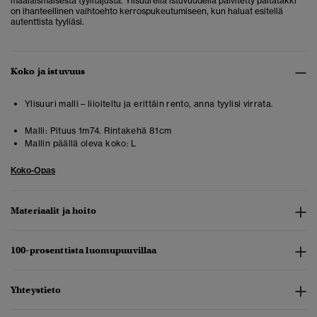
maalaismaisesta tyylitajusta. Ylisuurella istuvuudella päivitetty paitatakki
on ihanteellinen vaihtoehto kerrospukeutumiseen, kun haluat esitellä
autenttista tyyliäsi.
Koko ja istuvuus
Ylisuuri malli – liioiteltu ja erittäin rento, anna tyylisi virrata.
Malli:
Pituus 1m74. Rintakehä 81cm
Mallin päällä oleva koko:
L
Koko-Opas
Materiaalit ja hoito
100-prosenttista luomupuuvillaa
Yhteystieto