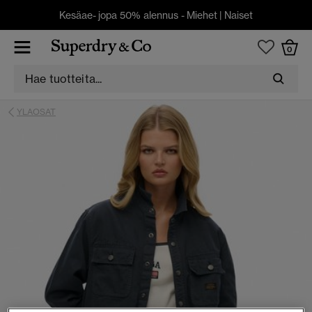
Kesäae- jopa 50% alennus -
Miehet
|
Naiset
0
YLAOSAT