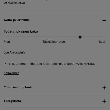
seikkailemassa.
Koko ja istuvuus
Todenmukainen koko
Pieni
Täsmälleen oikein
Suuri
Lue Arvosteluja
Ylisuuri malli – liioiteltu ja erittäin rento, anna tyylisi virrata.
Koko-Opas
Materiaalit ja hoito
Yhteystieto