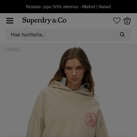
Kesäae- jopa 50% alennus -
Miehet
|
Naiset
0
NAISET