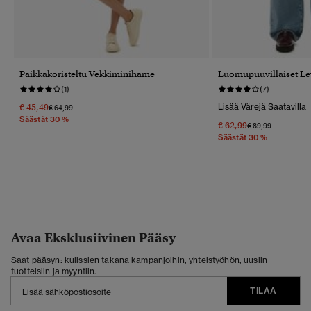
Paikkakoristeltu Vekkiminihame
Luomupuuvillaiset Le
(1)
(7)
€ 45,49
Lisää Värejä Saatavilla
Hinta Alennettu Hinnasta
Hintaan
€ 64,99
Säästät 30 %
€ 62,99
Hinta Alennettu 
Hintaan
€ 89,99
Säästät 30 %
Avaa Eksklusiivinen Pääsy
Saat pääsyn: kulissien takana kampanjoihin, yhteistyöhön, uusiin
tuotteisiin ja myyntiin.
TILAA