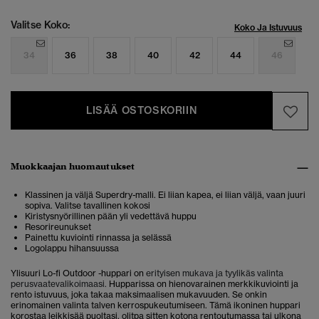
Valitse Koko:
Koko Ja Istuvuus
34
36
38
40
42
44
46
LISÄÄ OSTOSKORIIN
Muokkaajan huomautukset
Klassinen ja väljä Superdry-malli. Ei liian kapea, ei liian väljä, vaan juuri
sopiva. Valitse tavallinen kokosi
Kiristysnyörillinen pään yli vedettävä huppu
Resorireunukset
Painettu kuviointi rinnassa ja selässä
Logolappu hihansuussa
Ylisuuri Lo-fi Outdoor -huppari on
erityisen mukava ja tyylikäs valinta
perusvaatevalikoimaasi.
Hupparissa on hienovarainen merkkikuviointi ja
rento istuvuus, joka takaa maksimaalisen mukavuuden. Se onkin
erinomainen valinta talven kerrospukeutumiseen. Tämä ikoninen huppari
korostaa leikkisää puoltasi, olitpa sitten kotona rentoutumassa tai ulkona