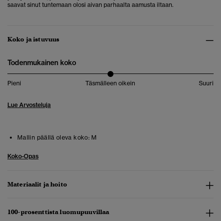
saavat sinut tuntemaan olosi aivan parhaalta aamusta iltaan.
Koko ja istuvuus
Todenmukainen koko
Pieni
Täsmälleen oikein
Suuri
Lue Arvosteluja
Mallin päällä oleva koko:
M
Koko-Opas
Materiaalit ja hoito
100-prosenttista luomupuuvillaa