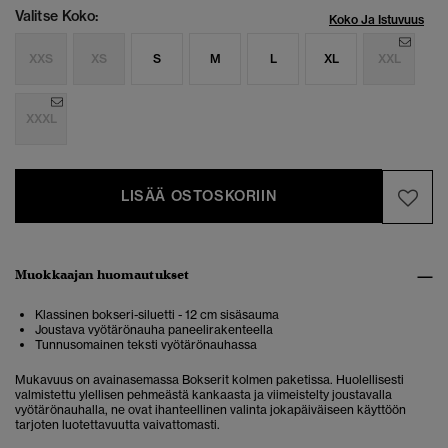
Valitse Koko:
Koko Ja Istuvuus
XXS
XS
S
M
L
XL
XXL
XXXL
LISÄÄ OSTOSKORIIN
Muokkaajan huomautukset
Klassinen bokseri-siluetti - 12 cm sisäsauma
Joustava vyötärönauha paneelirakenteella
Tunnusomainen teksti vyötärönauhassa
Mukavuus on avainasemassa Bokserit kolmen paketissa. Huolellisesti
valmistettu ylellisen pehmeästä kankaasta ja viimeistelty joustavalla
vyötärönauhalla, ne ovat ihanteellinen valinta jokapäiväiseen käyttöön
tarjoten luotettavuutta vaivattomasti.