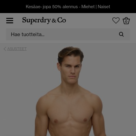
Kesäae- jopa 50% alennus -
Miehet
|
Naiset
0
ASUSTEET