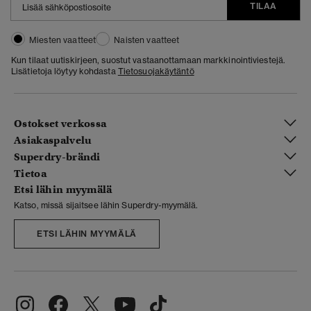
TILAA
Miesten vaatteet
Naisten vaatteet
Kun tilaat uutiskirjeen, suostut vastaanottamaan markkinointiviestejä.
Lisätietoja löytyy kohdasta
Tietosuojakäytäntö
Ostokset verkossa
Asiakaspalvelu
Superdry-brändi
Tietoa
Etsi lähin myymälä
Katso, missä sijaitsee lähin Superdry-myymälä.
ETSI LÄHIN MYYMÄLÄ