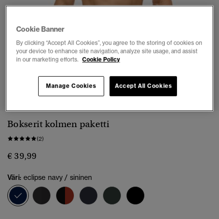
Cookie Banner
By clicking “Accept All Cookies”, you agree to the storing of cookies on
your device to enhance site navigation, analyze site usage, and assist
in our marketing efforts.
Cookie Policy
1
2
3
Manage Cookies
Accept All Cookies
Bokserit kolmen paketti
(2)
€ 39,99
Väri:
eclipse navy / sininen
valittu