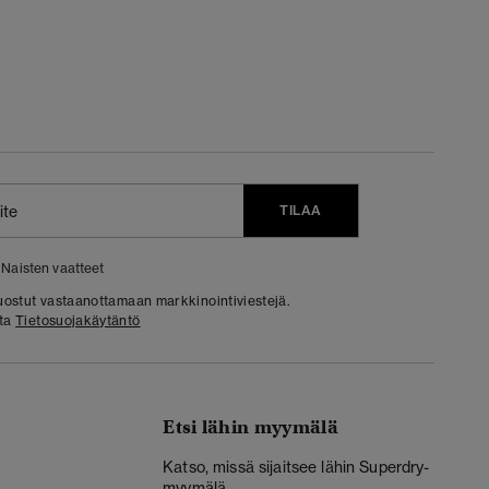
TILAA
Naisten vaatteet
 suostut vastaanottamaan markkinointiviestejä.
sta
Tietosuojakäytäntö
Etsi lähin myymälä
Katso, missä sijaitsee lähin Superdry-
myymälä.