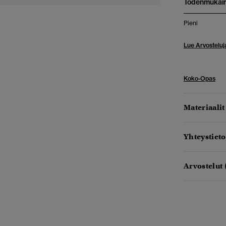
Todenmukai
Pieni
Lue Arvosteluj
Koko-Opas
Materiaalit
Yhteystieto
Arvostelut 