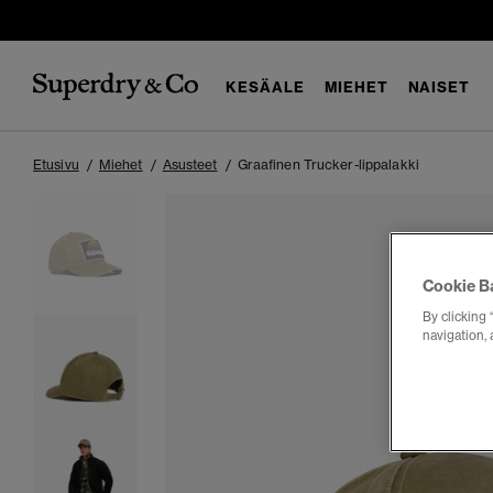
KESÄALE
MIEHET
NAISET
Etusivu
Miehet
Asusteet
Graafinen Trucker-lippalakki
Cookie B
By clicking 
navigation, 