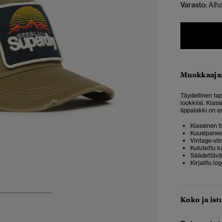
Varasto:
Alh
Muokkaaja
Täydellinen tap
lookkiisi. Klass
lippalakki on e
Klassinen t
Kuusipanee
Vintage-vii
Kulutettu k
Säädettävä
Kirjailtu lo
3
4
5
Koko ja ist