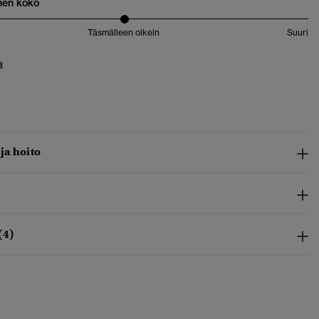
nen koko
Täsmälleen oikein
Suuri
a
 ja hoito
(4)