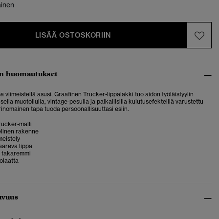
ainen
LISÄÄ OSTOSKORIIN
n huomautukset
a viimeistellä asusi, Graafinen Trucker-lippalakki tuo aidon työläistyylin
isella muotoilulla, vintage-pesulla ja paikallisilla kulutusefekteillä varustettu
rinomainen tapa tuoda persoonallisuuttasi esiin.
rucker-malli
linen rakenne
meistely
aareva lippa
 takaremmi
golaatta
uvuus