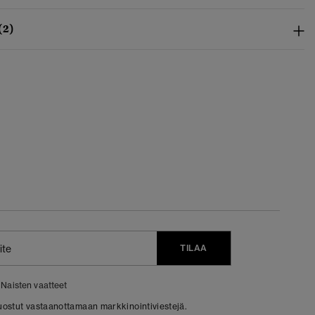
(2)
TILAA
Naisten vaatteet
 suostut vastaanottamaan markkinointiviestejä.