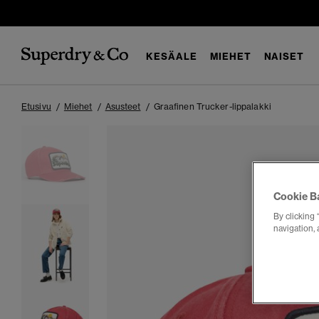
KESÄALE
MIEHET
NAISET
Etusivu
Miehet
Asusteet
Graafinen Trucker-lippalakki
Cookie B
By clicking 
navigation, 