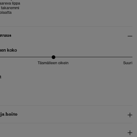
aareva lippa
 takaremmi
golaatta
uvuus
nen koko
Täsmälleen oikein
Suuri
a
 ja hoito