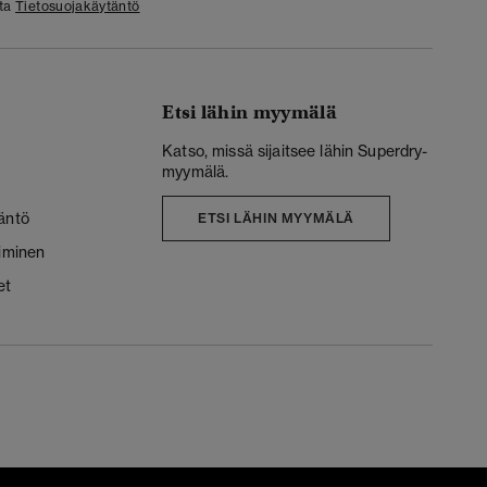
sta
Tietosuojakäytäntö
Etsi lähin myymälä
Katso, missä sijaitsee lähin Superdry-
myymälä.
äntö
ETSI LÄHIN MYYMÄLÄ
liminen
et