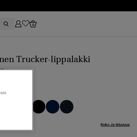
0
nen Trucker-lippalakki
(2)
site
phic
Koko Ja Istuvuus