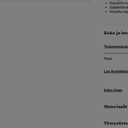
Kulutettu k
Säädettävä
Kirjailtu lo
Koko ja ist
Todenmukai
Pieni
Lue Arvosteluj
Koko-Opas
Materiaalit
Yhteystieto