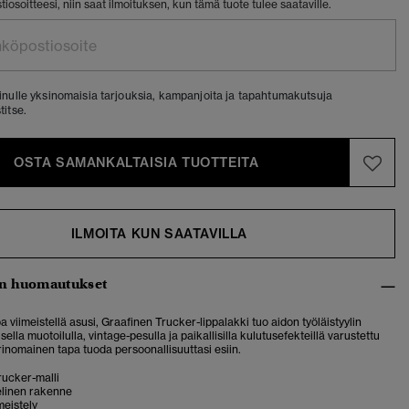
osoitteesi, niin saat ilmoituksen, kun tämä tuote tulee saataville.
nulle yksinomaisia tarjouksia, kampanjoita ja tapahtumakutsuja
itse.
OSTA SAMANKALTAISIA TUOTTEITA
ILMOITA KUN SAATAVILLA
n huomautukset
a viimeistellä asusi, Graafinen Trucker-lippalakki tuo aidon työläistyylin
isella muotoilulla, vintage-pesulla ja paikallisilla kulutusefekteillä varustettu
rinomainen tapa tuoda persoonallisuuttasi esiin.
rucker-malli
linen rakenne
meistely