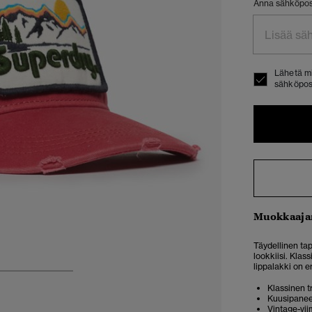
Anna sähköposti
Lähetä mi
sähköpost
Muokkaaja
Täydellinen tap
lookkiisi. Klass
lippalakki on e
3
4
5
Klassinen t
Kuusipanee
Vintage-vii