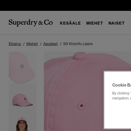
KESÄALE
MIEHET
NAISET
Etusivu
Miehet
Asusteet
SD Kirjailtu Lippis
Cookie B
By clicking 
navigation, 