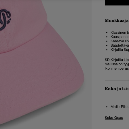
Muokkaaja
Klassinen b
Kuusipanee
Kaareva li
Säädettävä
Kirjailtu S
SD Kirjailtu Li
mallissa on tyy
Ikoninen perusa
Koko ja ist
Malli:
Pitu
3
4
5
Koko-Opas