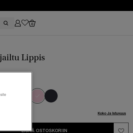
0
jailtu Lippis
nk
valittu
site
Koko Ja Istuvuus
LISÄÄ OSTOSKORIIN