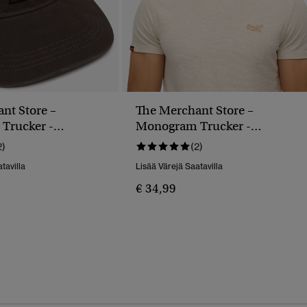
nt Store –
The Merchant Store –
Trucker -
Monogram Trucker -
Lippalakki
2)
(2)
tavilla
Lisää Värejä Saatavilla
€ 34,99