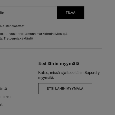
TILAA
Naisten vaatteet
 suostut vastaanottamaan markkinointiviestejä.
sta
Tietosuojakäytäntö
Etsi lähin myymälä
Katso, missä sijaitsee lähin Superdry-
myymälä.
äntö
ETSI LÄHIN MYYMÄLÄ
liminen
et