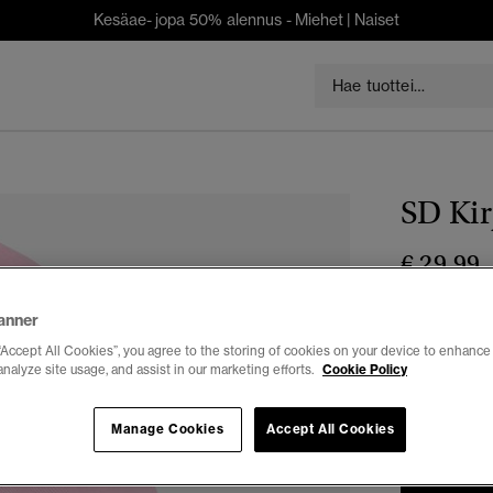
Kesäae- jopa 50% alennus -
Miehet
|
Naiset
SD Kir
€ 29,99
Väri:
prep pi
anner
“Accept All Cookies”, you agree to the storing of cookies on your device to enhance 
analyze site usage, and assist in our marketing efforts.
Cookie Policy
Valitse Koko:
Manage Cookies
Accept All Cookies