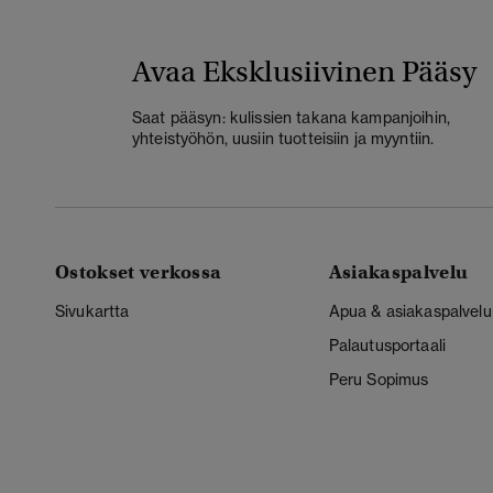
Avaa Eksklusiivinen Pääsy
Saat pääsyn: kulissien takana kampanjoihin,
yhteistyöhön, uusiin tuotteisiin ja myyntiin.
Ostokset verkossa
Asiakaspalvelu
Sivukartta
Apua & asiakaspalvelu
Palautusportaali
Peru Sopimus