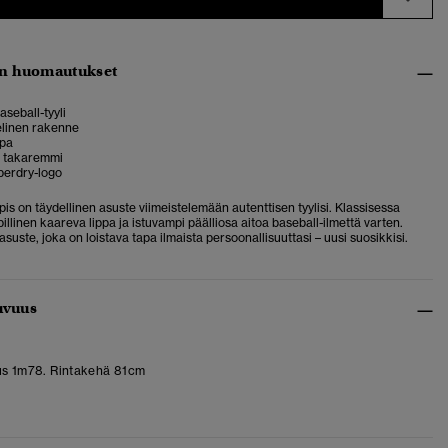
n huomautukset
aseball-tyyli
linen rakenne
ppa
 takaremmi
uperdry-logo
ppis on täydellinen asuste viimeistelemään autenttisen tyylisi.
Klassisessa
pillinen kaareva lippa ja istuvampi päälliosa aitoa baseball-ilmettä varten.
suste, joka on loistava tapa ilmaista persoonallisuuttasi – uusi suosikkisi.
uvuus
us 1m78. Rintakehä 81cm