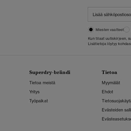
Miesten vaatteet
Kun tilaat uutiskirjeen,
Lisätietoja löytyy kohda
Superdry-brändi
Tietoa
Tietoa meistä
Myymälät
Yritys
Ehdot
Työpaikat
Tietosuojakäyt
Evästeiden sal
Evästeasetuks