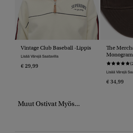
Vintage Club Baseball -lippis
The Mercha
Monogram 
Lisää Värejä Saatavilla
Lippalakki
(
€ 29,99
Lisää Värejä Saa
€ 34,99
Muut Ostivat Myös...