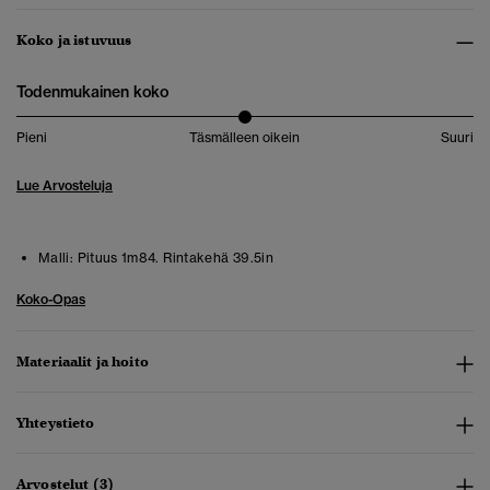
Koko ja istuvuus
Todenmukainen koko
Pieni
Täsmälleen oikein
Suuri
Lue Arvosteluja
Malli:
Pituus 1m84. Rintakehä 39.5in
Koko-Opas
Materiaalit ja hoito
Yhteystieto
Arvostelut (3)