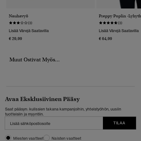
Nauhavyö
Preppy Poplin -lyhyth
(3)
(3)
Lisää Värejä Saatavilla
Lisää Värejä Saatavilla
€ 29,99
€ 64,99
Muut Ostivat Myös...
Avaa Eksklusiivinen Pääsy
Saat pääsyn: kulissien takana kampanjoihin, yhteistyöhön, uusiin
tuotteisiin ja myyntiin.
TILAA
Miesten vaatteet
Naisten vaatteet