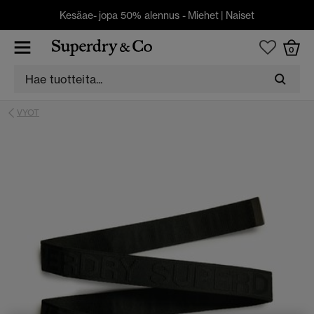
Kesäae- jopa 50% alennus -
Miehet
|
Naiset
0
VYOT