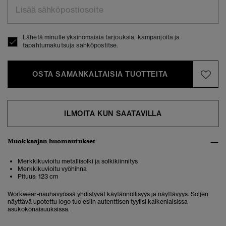
Lähetä minulle yksinomaisia tarjouksia, kampanjoita ja
tapahtumakutsuja sähköpostitse.
OSTA SAMANKALTAISIA TUOTTEITA
ILMOITA KUN SAATAVILLA
Muokkaajan huomautukset
Merkkikuvioitu metallisolki ja solkikiinnitys
Merkkikuvioitu vyöhihna
Pituus: 123 cm
Workwear-nauhavyössä yhdistyvät käytännöllisyys ja näyttävyys. Soljen
näyttävä upotettu logo tuo esiin autenttisen tyylisi kaikenlaisissa
asukokonaisuuksissa.