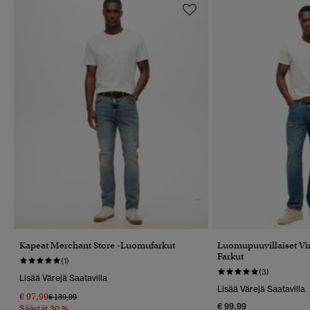
Kapeat Merchant Store -luomufarkut
Luomupuuvillaiset Vin
Farkut
(1)
(3)
Lisää Värejä Saatavilla
Lisää Värejä Saatavilla
€ 97,99
Hinta Alennettu Hinnasta
Hintaan
€ 139,99
€ 99,99
Säästät 30 %