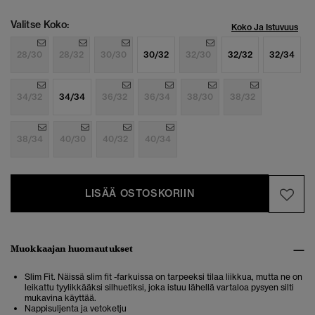
Valitse Koko:
Koko Ja Istuvuus
28/30
28/32
30/30
30/32
32/30
32/32
32/34
34/32
34/34
36/32
36/34
38/30
38/32
38/34
40/30
40/32
40/34
LISÄÄ OSTOSKORIIN
Muokkaajan huomautukset
Slim Fit. Näissä slim fit -farkuissa on tarpeeksi tilaa liikkua, mutta ne on
leikattu tyylikkääksi silhuetiksi, joka istuu lähellä vartaloa pysyen silti
mukavina käyttää.
Nappisuljenta ja vetoketju