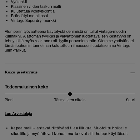
Vyölenkit
Klassinen viiden taskun malli
Kulutettuja yksityiskohtia
Brändätyt metalliosat
Vintage Superdry -merkki
Alun perin työvaatteena käytetystä denimistä on tullut vintage-muodin
kulmakivi. Ajattoman tyylikäs ja vaivattoman luotettava, sen kestävyys on
tehnyt siitä myös rock and roll -tyylin peruselementin. Olemme yhdistäneet
tämän bohemin tunnelman kulutettuun ilmeeseen luodaksemme Vintage
Slim -farkut.
Koko ja istuvuus
Todenmukainen koko
Pieni
Täsmälleen oikein
Suuri
Lue Arvosteluja
Kapea malli – antavat riittävästi tilaa liikkua. Muotoiltu hoikalle
siluetille ja myötäilevät kehoa, mutta ovat silti helppokäyttöiset.