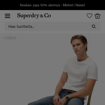
Kesäae- jopa 50% alennus -
Miehet
|
Naiset
0
FARKUT