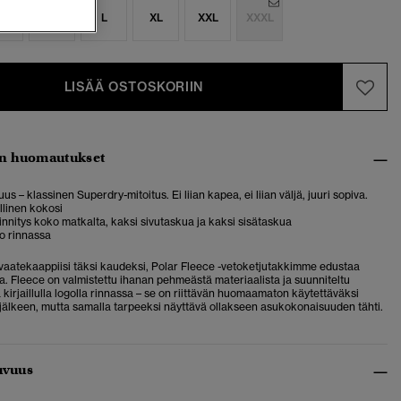
S
M
L
XL
XXL
XXXL
LISÄÄ OSTOSKORIIN
n huomautukset
us – klassinen Superdry-mitoitus. Ei liian kapea, ei liian väljä, juuri sopiva.
allinen kokosi
innitys koko matkalta, kaksi sivutaskua ja kaksi sisätaskua
go rinnassa
vaatekaappiisi täksi kaudeksi, Polar Fleece -vetoketjutakkimme edustaa
sta. Fleece on valmistettu ihanan pehmeästä materiaalista ja suunniteltu
a kirjaillulla logolla rinnassa – se on riittävän huomaamaton käytettäväksi
 jälkeen, mutta samalla tarpeeksi näyttävä ollakseen asukokonaisuuden tähti.
uvuus