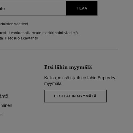
TILAA
Naisten vaatteet
 suostut vastaanottamaan markkinointiviestejä.
sta
Tietosuojakäytäntö
Etsi lähin myymälä
Katso, missä sijaitsee lähin Superdry-
myymälä.
äntö
ETSI LÄHIN MYYMÄLÄ
liminen
et