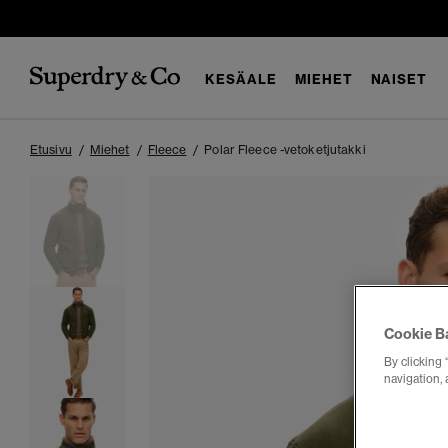
KESÄALE
MIEHET
NAISET
Etusivu
Miehet
Fleece
Polar Fleece -vetoketjutakki
Cookie B
By clicking 
navigation, 