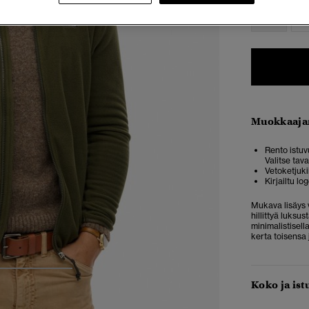
XS
Muokkaaja
Rento istuvu
Valitse tav
Vetoketjuki
Kirjailtu lo
Mukava lisäys 
hillittyä luksu
minimalistisell
kerta toisensa
3
4
5
Koko ja ist