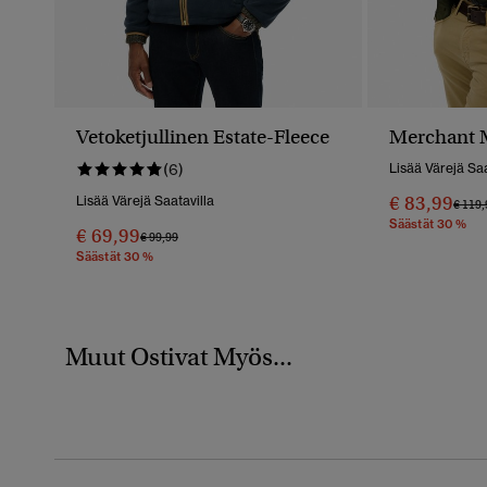
Vetoketjullinen Estate-Fleece
Merchant M
(6)
Lisää Värejä Saa
€ 83,99
Lisää Värejä Saatavilla
Hinta
€ 119,
Säästät 30 %
€ 69,99
Hinta Alennettu Hinnasta
Hintaan
€ 99,99
Säästät 30 %
Muut Ostivat Myös...