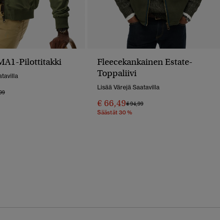
A1-Pilottitakki
Fleecekankainen Estate-
Toppaliivi
tavilla
Lisää Värejä Saatavilla
 Alennettu Hinnasta
Hintaan
99
€ 66,49
Hinta Alennettu Hinnasta
Hintaan
€ 94,99
Säästät 30 %