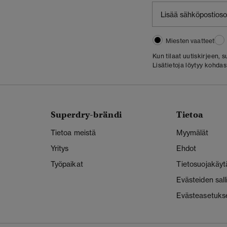
Miesten vaatteet
Kun tilaat uutiskirjeen,
Lisätietoja löytyy kohda
Superdry-brändi
Tietoa
Tietoa meistä
Myymälät
Yritys
Ehdot
Työpaikat
Tietosuojakäyt
Evästeiden sal
Evästeasetuks