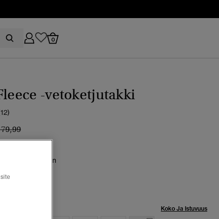
0
Fleece -vetoketjutakki
(12)
inta alennettu hinnasta
hintaan
 79,99
 goods olive green
valittu
site
Koko Ja Istuvuus