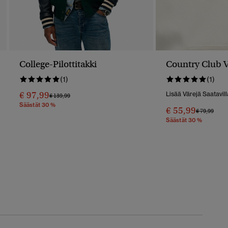
College-Pilottitakki
Country Club 
(1)
(1)
€ 97,99
Lisää Värejä Saatavill
Hinta Alennettu Hinnasta
Hintaan
€ 139,99
Säästät 30 %
€ 55,99
Hinta Alenn
Hint
€ 79,99
Säästät 30 %