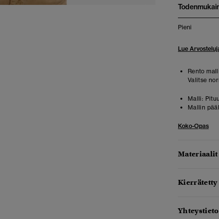
Todenmukai
Pieni
Lue Arvosteluj
Rento malli
Valitse no
Malli:
Pitu
Mallin pää
Koko-Opas
Materiaalit
Kierrätetty
Yhteystieto