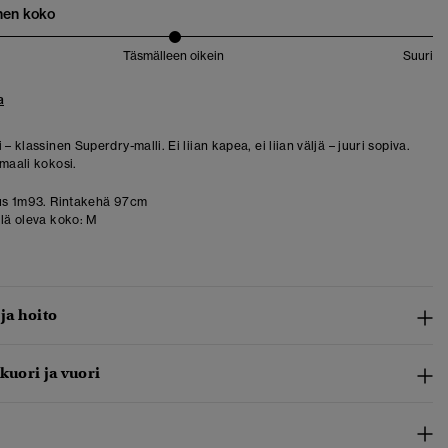
nen koko
Täsmälleen oikein
Suuri
a
 – klassinen Superdry-malli. Ei liian kapea, ei liian väljä – juuri sopiva.
rmaali kokosi.
us 1m93. Rintakehä 97cm
llä oleva koko:
M
 ja hoito
 kuori ja vuori