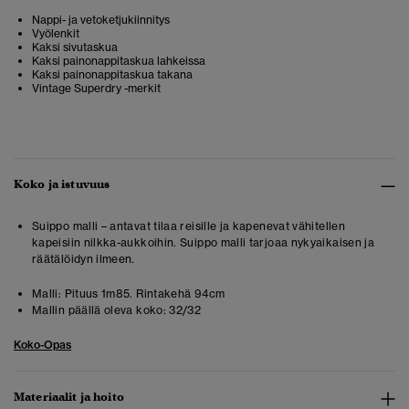
Nappi- ja vetoketjukiinnitys
Vyölenkit
Kaksi sivutaskua
Kaksi painonappitaskua lahkeissa
Kaksi painonappitaskua takana
Vintage Superdry -merkit
Koko ja istuvuus
Suippo malli – antavat tilaa reisille ja kapenevat vähitellen
kapeisiin nilkka-aukkoihin. Suippo malli tarjoaa nykyaikaisen ja
räätälöidyn ilmeen.
Malli:
Pituus 1m85. Rintakehä 94cm
Mallin päällä oleva koko:
32/32
Koko-Opas
Materiaalit ja hoito