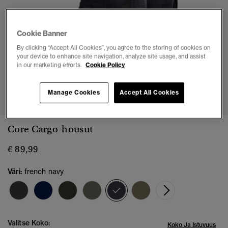
Cookie Banner
By clicking “Accept All Cookies”, you agree to the storing of cookies on
your device to enhance site navigation, analyze site usage, and assist
in our marketing efforts.
Cookie Policy
1
2
3
4
5
6
7
8
Manage Cookies
Accept All Cookies
Core Cargo-housut
€ 89,99
Väri:
french navy
valittu
Valitse Koko:
Koko Ja Istuvuus