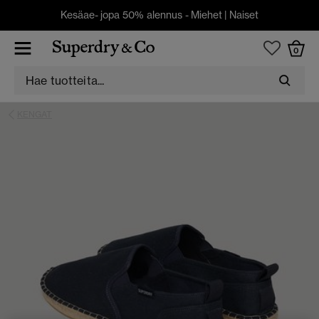
Kesäae- jopa 50% alennus -
Miehet
|
Naiset
0
KENGAT