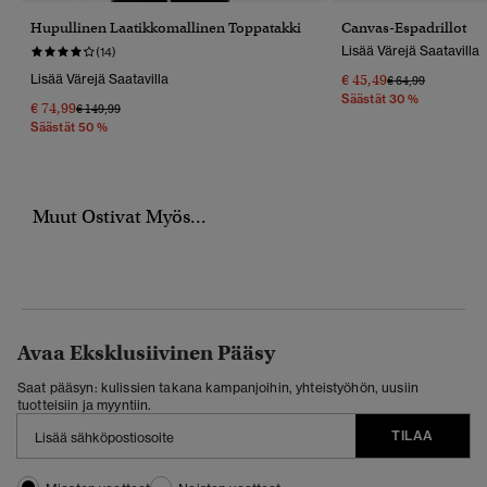
Hupullinen Laatikkomallinen Toppatakki
Canvas-Espadrillot
Lisää Värejä Saatavilla
(14)
Lisää Värejä Saatavilla
€ 45,49
Hinta Alennettu 
Hintaan
€ 64,99
Säästät 30 %
€ 74,99
Hinta Alennettu Hinnasta
Hintaan
€ 149,99
Säästät 50 %
Muut Ostivat Myös...
Avaa Eksklusiivinen Pääsy
Saat pääsyn: kulissien takana kampanjoihin, yhteistyöhön, uusiin
tuotteisiin ja myyntiin.
TILAA