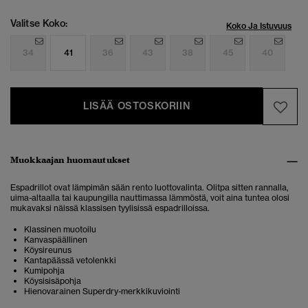
Valitse Koko:
Koko Ja Istuvuus
34
41
36
43
38
45
40
LISÄÄ OSTOSKORIIN
Muokkaajan huomautukset
Espadrillot ovat lämpimän sään rento luottovalinta. Olitpa sitten rannalla,
uima-altaalla tai kaupungilla nauttimassa lämmöstä, voit aina tuntea olosi
mukavaksi näissä klassisen tyylisissä espadrilloissa.
Klassinen muotoilu
Kanvaspäällinen
Köysireunus
Kantapäässä vetolenkki
Kumipohja
Köysisisäpohja
Hienovarainen Superdry-merkkikuviointi