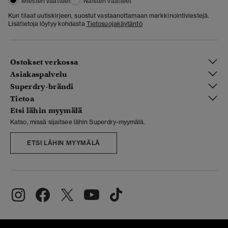
Miesten vaatteet
Naisten vaatteet
Kun tilaat uutiskirjeen, suostut vastaanottamaan markkinointiviestejä.
Lisätietoja löytyy kohdasta
Tietosuojakäytäntö
Ostokset verkossa
Asiakaspalvelu
Superdry-brändi
Tietoa
Etsi lähin myymälä
Katso, missä sijaitsee lähin Superdry-myymälä.
ETSI LÄHIN MYYMÄLÄ