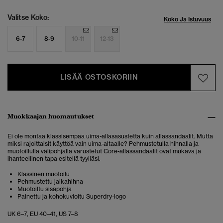
Valitse Koko:
Koko Ja Istuvuus
6-7
8-9
10-11
12-13
LISÄÄ OSTOSKORIIN
Muokkaajan huomautukset
Ei ole montaa klassisempaa uima-allasasustetta kuin allassandaalit. Mutta
miksi rajoittaisit käyttöä vain uima-altaalle? Pehmustetulla hihnalla ja
muotoillulla välipohjalla varustetut Core-allassandaalit ovat mukava ja
ihanteellinen tapa esitellä tyyliäsi.
Klassinen muotoilu
Pehmustettu jalkahihna
Muotoiltu sisäpohja
Painettu ja kohokuvioitu Superdry-logo
UK 6–7, EU 40–41, US 7–8