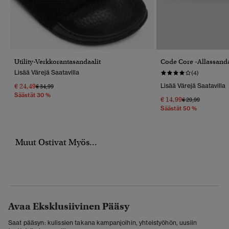
Utility-Verkkorantasandaalit
Code Core -allassanda
Lisää Värejä Saatavilla
(4)
€ 24,49
Lisää Värejä Saatavilla
Hinta Alennettu Hinnasta
Hintaan
€ 34,99
Säästät 30 %
€ 14,99
Hinta Alennettu 
Hintaan
€ 29,99
Säästät 50 %
Muut Ostivat Myös...
Avaa Eksklusiivinen Pääsy
Saat pääsyn: kulissien takana kampanjoihin, yhteistyöhön, uusiin