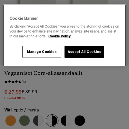
Cookie Banner
By clicking “Accept All Cookies”, you agree to the storing of cookies on
your device to enhance site navigation, analyze site usage, and assist
in our marketing efforts.
Cookie Policy
1
2
3
4
5
6
7
Manage Cookies
Accept All Cookies
Vegaaniset Core-allassandaalit
(6)
Hinta alennettu hinnasta
hintaan
€ 27,99
€ 39,99
Säästät 30 %
Väri:
optic / musta
valittu