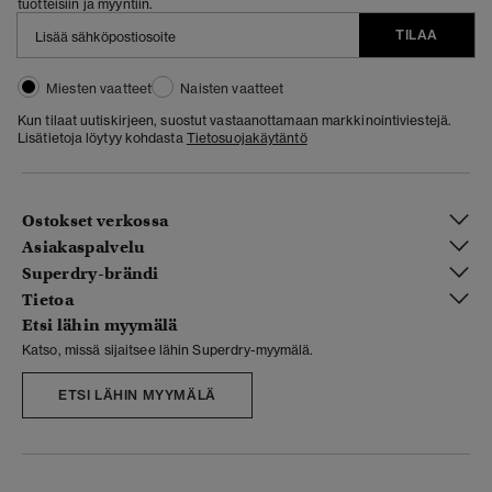
tuotteisiin ja myyntiin.
TILAA
Miesten vaatteet
Naisten vaatteet
Kun tilaat uutiskirjeen, suostut vastaanottamaan markkinointiviestejä.
Lisätietoja löytyy kohdasta
Tietosuojakäytäntö
Ostokset verkossa
Asiakaspalvelu
Superdry-brändi
Tietoa
Etsi lähin myymälä
Katso, missä sijaitsee lähin Superdry-myymälä.
ETSI LÄHIN MYYMÄLÄ