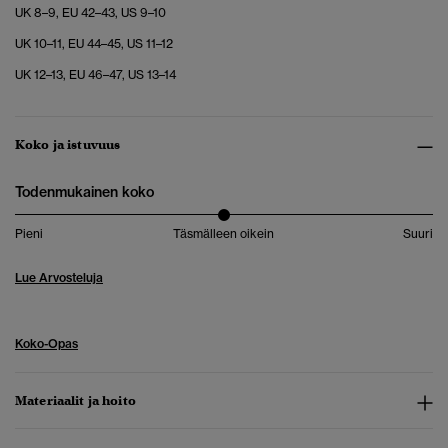
UK 8–9, EU 42–43, US 9–10
UK 10–11, EU 44–45, US 11–12
UK 12–13, EU 46–47, US 13–14
Koko ja istuvuus
Todenmukainen koko
Pieni
Täsmälleen oikein
Suuri
Lue Arvosteluja
Koko-Opas
Materiaalit ja hoito