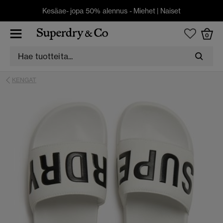
Kesäae- jopa 50% alennus -
Miehet
|
Naiset
0
KENGAT