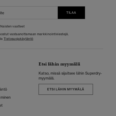
TILAA
Naisten vaatteet
 suostut vastaanottamaan markkinointiviestejä.
sta
Tietosuojakäytäntö
Etsi lähin myymälä
Katso, missä sijaitsee lähin Superdry-
myymälä.
äntö
ETSI LÄHIN MYYMÄLÄ
liminen
et