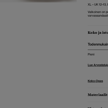
XL – UK 12–13,
Valkoinen on p
varvassandaali
Koko ja ist
Todenmukai
Pieni
Lue Arvosteluj
Koko-Opas
Materiaalit