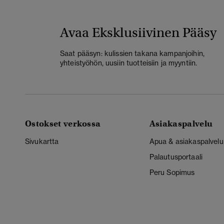
Avaa Eksklusiivinen Pääsy
Saat pääsyn: kulissien takana kampanjoihin,
yhteistyöhön, uusiin tuotteisiin ja myyntiin.
Ostokset verkossa
Asiakaspalvelu
Sivukartta
Apua & asiakaspalvelu
Palautusportaali
Peru Sopimus