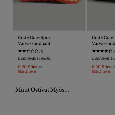
Code Core Sport -
Code Core 
Varvassandaalit
Varvassand
(3)
(
Lisää Värejä Saatavilla
Lisää Värejä Saa
€ 20,99
€ 20,99
Hinta Alennettu Hinnasta
Hintaan
Hinta
€ 29,99
€ 29,9
Säästät 30 %
Säästät 30 %
Muut Ostivat Myös...