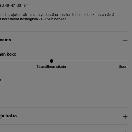
 EU 46–47, US 13–14
uhdas, ajaton väri, mutta yhdessä oranssien tehosteiden kanssa nämä
t herättävät nostalgista 70-luvun henkeä.
uvuus
nen koko
Täsmälleen oikein
Suuri
a
 ja hoito