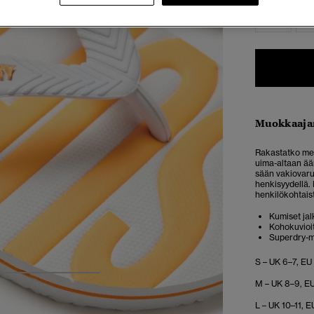
S
Muokkaaja
Rakastatko mer
uima-altaan äär
sään vakiovaru
henkisyydellä. 
henkilökohtaist
Kumiset jal
Kohokuvioi
Superdry-m
S – UK 6–7, EU
4
5
6
7
M – UK 8–9, EU
L – UK 10–11, E