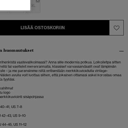
M
L
XL
LISÄÄ OSTOSKORIIN
n huomautukset
ihenkistä vaatevalikoimaasi? Anna sille modernia potkua. Loikoiletpa sitten
ellä tai vaeltelet merenrannalla, klassiset varvassandaalit ovat lämpimän
ste – ja me paransimme niitä entisestään merkkikuvioidulla vintage-
Näiden avulla voit luottaa siihen, että jokainen ottamasi askel korostaa omaa
a tyyliäsi.
kahihnat
tu logo
erkkikuviointi sisäpohjassa
 40–41, US 7–8
 42–43, US 9–10
U 44–45, US 11–12