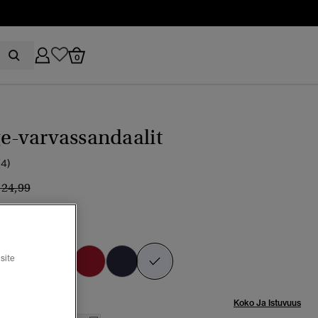
0
e-varvassandaalit
(4)
inta alennettu hinnasta
hintaan
 24,99
en
valittu
site
Koko Ja Istuvuus