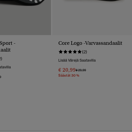
Sport -
Core Logo -varvassandaalit
aalit
(2)
2)
Lisää Värejä Saatavilla
tavilla
€ 20,99
Hinta Alennettu Hinnasta
Hintaan
€ 29,99
Säästät 30 %
 Alennettu Hinnasta
Hintaan
9