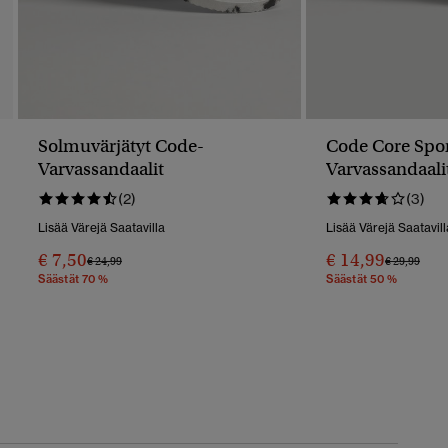
Solmuvärjätyt Code-
Code Core Spor
Varvassandaalit
Varvassandaali
(2)
(3)
Lisää Värejä Saatavilla
Lisää Värejä Saatavill
€ 7,50
€ 14,99
Hinta Alennettu Hinnasta
Hintaan
Hinta Alenn
Hint
€ 24,99
€ 29,99
Säästät 70 %
Säästät 50 %