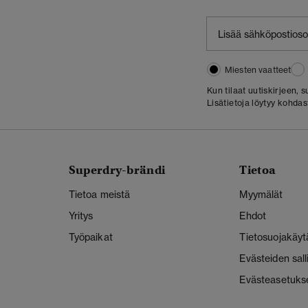
Miesten vaatteet
Kun tilaat uutiskirjeen,
Lisätietoja löytyy kohda
Superdry-brändi
Tietoa
Tietoa meistä
Myymälät
Yritys
Ehdot
Työpaikat
Tietosuojakäyt
Evästeiden sal
Evästeasetuks