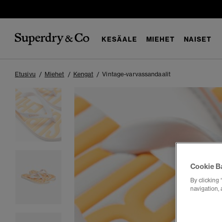
KESÄALE
MIEHET
NAISET
Etusivu
Miehet
Kengat
Vintage-varvassandaalit
Cookie B
By clicking 
navigation, 