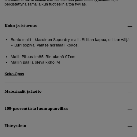
pelkistettynä samalla kun tuot esiin aitoa tyyliäsi.
Koko ja istuvuus
Rento malli – klassinen Superdry-malli. Ei liian kapea, ei liian väljä
– juuri sopiva. Valitse normaali kokosi.
Malli:
Pituus 1m85. Rintakehä 97cm
Mallin päällä oleva koko:
M
Koko-Opas
Materiaalit ja hoito
100-prosenttista luomupuuvillaa
Yhteystieto