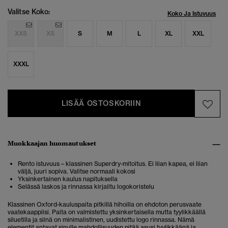
Valitse Koko:
Koko Ja Istuvuus
XXS
XS
S
M
L
XL
XXL
XXXL
LISÄÄ OSTOSKORIIN
Muokkaajan huomautukset
Rento istuvuus – klassinen Superdry-mitoitus. Ei liian kapea, ei liian
väljä, juuri sopiva. Valitse normaali kokosi
Yksinkertainen kaulus napituksella
Selässä laskos ja rinnassa kirjailtu logokoristelu
Klassinen Oxford-kauluspaita pitkillä hihoilla on ehdoton perusvaate
vaatekaappiisi. Paita on valmistettu yksinkertaisella mutta tyylikkäällä
siluetilla ja siinä on minimalistinen, uudistettu logo rinnassa. Nämä
elementit antavat sinulle mahdollisuuden pitää asusi tyylikkäänä ja