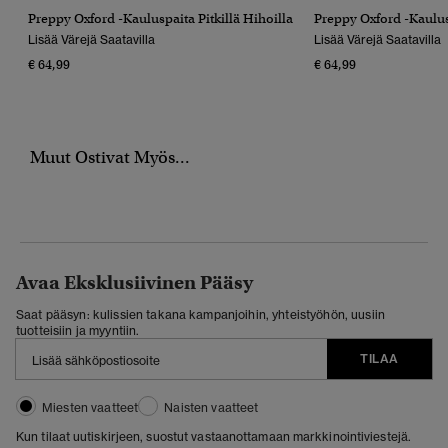
Preppy Oxford -kauluspaita Pitkillä Hihoilla
Preppy Oxford -kaulusp
Lisää Värejä Saatavilla
Lisää Värejä Saatavilla
€ 64,99
€ 64,99
Muut Ostivat Myös...
Avaa Eksklusiivinen Pääsy
Saat pääsyn: kulissien takana kampanjoihin, yhteistyöhön, uusiin
tuotteisiin ja myyntiin.
TILAA
Miesten vaatteet
Naisten vaatteet
Kun tilaat uutiskirjeen, suostut vastaanottamaan markkinointiviestejä.