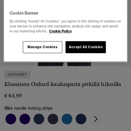
Cookie Banner
By clicking “Accept All Cookies”, you agree to the storing of cookies on
your device to enhance site navigation, analyze site usage, and assist
in our marketing efforts.
Cookie Policy
Manage Cookies
Accept All Cookies
1
2
3
4
UUTUUDET
Klassinen Oxford-kauluspaita pitkillä hihoilla
€ 64,99
Väri:
needle ticking stripe