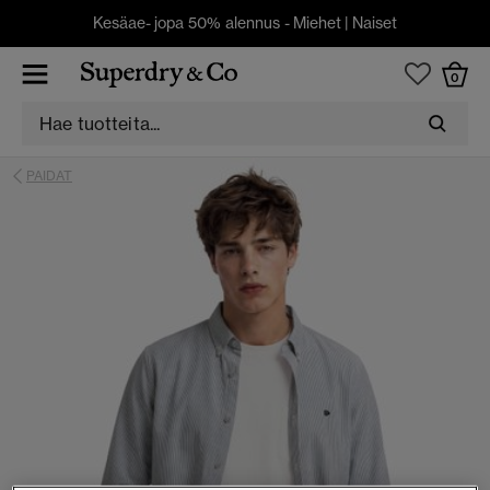
Kesäae- jopa 50% alennus -
Miehet
|
Naiset
0
PAIDAT