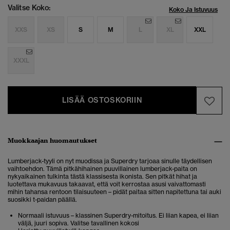
Valitse Koko:
Koko Ja Istuvuus
XXS
XS
S
M
L
XL
XXL
XXXL
LISÄÄ OSTOSKORIIN
Muokkaajan huomautukset
Lumberjack-tyyli on nyt muodissa ja Superdry tarjoaa sinulle täydellisen
vaihtoehdon. Tämä pitkähihainen puuvillainen lumberjack-paita on
nykyaikainen tulkinta tästä klassisesta ikonista. Sen pitkät hihat ja
luotettava mukavuus takaavat, että voit kerrostaa asusi vaivattomasti
mihin tahansa rentoon tilaisuuteen – pidät paitaa sitten napitettuna tai auki
suosikki t-paidan päällä.
Normaali istuvuus – klassinen Superdry-mitoitus. Ei liian kapea, ei liian
väljä, juuri sopiva. Valitse tavallinen kokosi