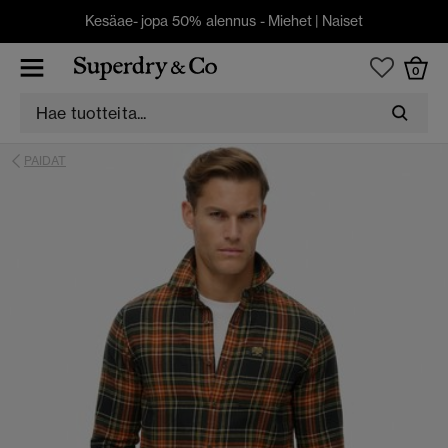
Kesäae- jopa 50% alennus -
Miehet
|
Naiset
0
PAIDAT