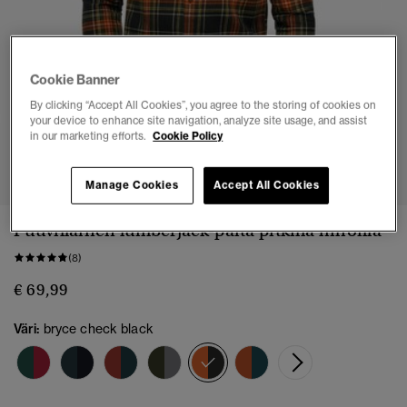
Cookie Banner
By clicking “Accept All Cookies”, you agree to the storing of cookies on
your device to enhance site navigation, analyze site usage, and assist
in our marketing efforts.
Cookie Policy
1
2
3
4
5
Manage Cookies
Accept All Cookies
Puuvillainen lumberjack-paita pitkillä hihoilla
(8)
€ 69,99
Väri:
bryce check black
valittu