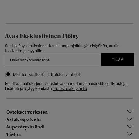
Avaa Eksklusiivinen Pääsy
Saat pääsyn: kulissien takana kampanjoihin, yhteistyöhön, uusiin
tuotteisiin ja myyntiin.
TILAA
Miesten vaatteet
Naisten vaatteet
Kun tilaat uutiskirjeen, suostut vastaanottamaan markkinointiviestejä.
Lisätietoja löytyy kohdasta
Tietosuojakäytäntö
Ostokset verkossa
Asiakaspalvelu
Superdry-brändi
Tietoa