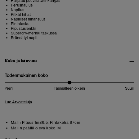
Harjattu puuvillatwill-kangas
Peruskaulus
Napitus
Pitkät hihat
Napilliset hihansuut
Rintatasku
Ripustuslenkki
Superdry-merkki taskussa
Brändätyt napit
Koko ja istuvuus
Todenmukainen koko
Pieni
Täsmälleen oikein
Suuri
Lue Arvosteluja
Malli:
Pituus 1m86.5. Rintakehä 97cm
Mallin päällä oleva koko:
M