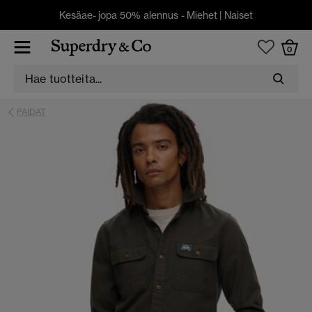
Kesäae- jopa 50% alennus -
Miehet
|
Naiset
0
PAIDAT