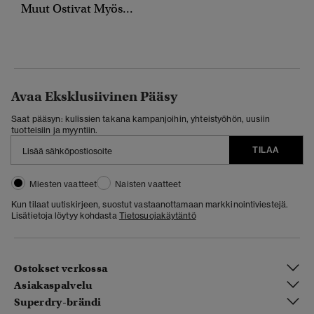
Muut Ostivat Myös...
Avaa Eksklusiivinen Pääsy
Saat pääsyn: kulissien takana kampanjoihin, yhteistyöhön, uusiin
tuotteisiin ja myyntiin.
TILAA
Miesten vaatteet
Naisten vaatteet
Kun tilaat uutiskirjeen, suostut vastaanottamaan markkinointiviestejä.
Lisätietoja löytyy kohdasta
Tietosuojakäytäntö
Ostokset verkossa
Asiakaspalvelu
Superdry-brändi