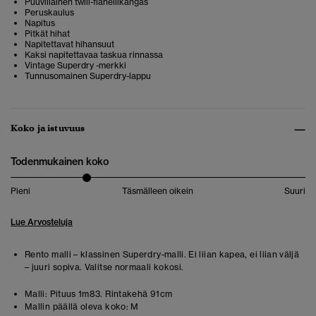
Puuvillainen twill-flanellikangas
Peruskaulus
Napitus
Pitkät hihat
Napitettavat hihansuut
Kaksi napitettavaa taskua rinnassa
Vintage Superdry -merkki
Tunnusomainen Superdry-lappu
Koko ja istuvuus
Todenmukainen koko
Pieni
Täsmälleen oikein
Suuri
Lue Arvosteluja
Rento malli – klassinen Superdry-malli. Ei liian kapea, ei liian väljä
– juuri sopiva. Valitse normaali kokosi.
Malli:
Pituus 1m83. Rintakehä 91cm
Mallin päällä oleva koko:
M