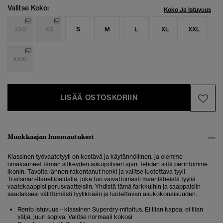
Valitse Koko:
Koko Ja Istuvuus
XXS
XS
S
M
L
XL
XXL
XXXL
LISÄÄ OSTOSKORIIN
Muokkaajan huomautukset
Klassinen työvaatetyyli on kestävä ja käytännöllinen, ja olemme
omaksuneet tämän sitkeyden sukupolvien ajan, tehden siitä perintömme
ikonin. Tavoita lännen rakentanut henki ja valitse luotettava tyyli
Trailsman-flanellipaidalla, joka tuo vaivattomasti maanläheistä tyyliä
vaatekaappisi perusvaatteisiin. Yhdistä tämä farkkuihin ja saappaisiin
saadaksesi välittömästi tyylikkään ja luotettavan asukokonaisuuden.
Rento istuvuus – klassinen Superdry-mitoitus. Ei liian kapea, ei liian
väljä, juuri sopiva. Valitse normaali kokosi