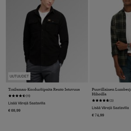
UUTUUDET
Trailsman-Korduröipaita Rento Istuvuus
Puuvillainen Lumberja
Hihoilla
(11)
(3)
Lisää Värejä Saatavilla
Lisää Värejä Saatavilla
€ 69,99
€ 74,99