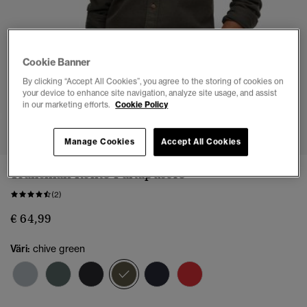
Cookie Banner
By clicking “Accept All Cookies”, you agree to the storing of cookies on
your device to enhance site navigation, analyze site usage, and assist
in our marketing efforts.
Cookie Policy
1
2
3
4
5
6
Manage Cookies
Accept All Cookies
Trailsman Rento Paitapusero
(2)
€ 64,99
Väri:
chive green
valittu