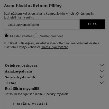
Avaa Eksklusiivinen Pääsy
Saat pääsyn: kulissien takana kampanjoihin, yhteistyöhön, uusiin
tuotteisiin ja myyntiin.
TILAA
Miesten vaatteet
Naisten vaatteet
Kun tilaat uutiskirjeen, suostut vastaanottamaan markkinointiviestejä.
Lisätietoja löytyy kohdasta
Tietosuojakäytäntö
Ostokset verkossa
Asiakaspalvelu
Superdry-brändi
Tietoa
Etsi lähin myymälä
Katso, missä sijaitsee lähin Superdry-myymälä.
ETSI LÄHIN MYYMÄLÄ