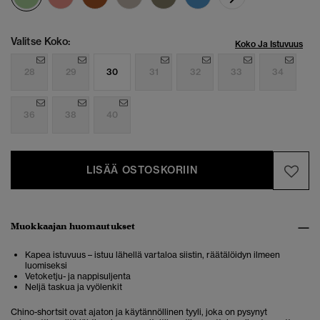
Valitse Koko:
Koko Ja Istuvuus
28
29
30
31
32
33
34
36
38
40
LISÄÄ OSTOSKORIIN
Muokkaajan huomautukset
Kapea istuvuus – istuu lähellä vartaloa siistin, räätälöidyn ilmeen
luomiseksi
Vetoketju- ja nappisuljenta
Neljä taskua ja vyölenkit
Chino-shortsit ovat ajaton ja käytännöllinen tyyli, joka on pysynyt