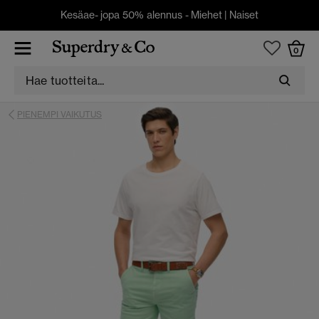
Kesäae- jopa 50% alennus -
Miehet
|
Naiset
0
PIENEMPI VAIKUTUS