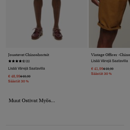
Joustavat Chinoshortsit
Vintage Officer -chino
Lisää Värejä Saatavilla
(8)
Lisää Värejä Saatavilla
€ 41,99
Hinta Alennettu 
Hintaan
€ 59,99
Säästät 30 %
€ 48,99
Hinta Alennettu Hinnasta
Hintaan
€ 69,99
Säästät 30 %
Muut Ostivat Myös...