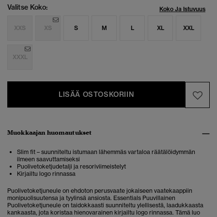
Valitse Koko:
Koko Ja Istuvuus
XXS
XS
S
M
L
XL
XXL
XXXL
LISÄÄ OSTOSKORIIN
Muokkaajan huomautukset
Slim fit – suunniteltu istumaan lähemmäs vartaloa räätälöidymmän
ilmeen saavuttamiseksi
Puolivetoketjudetalji ja resoriviimeistelyt
Kirjailtu logo rinnassa
Puolivetoketjuneule on ehdoton perusvaate jokaiseen vaatekaappiin
monipuolisuutensa ja tyylinsä ansiosta. Essentials Puuvillainen
Puolivetoketjuneule on taidokkaasti suunniteltu ylellisestä, laadukkaasta
kankaasta, jota koristaa hienovarainen kirjailtu logo rinnassa. Tämä luo