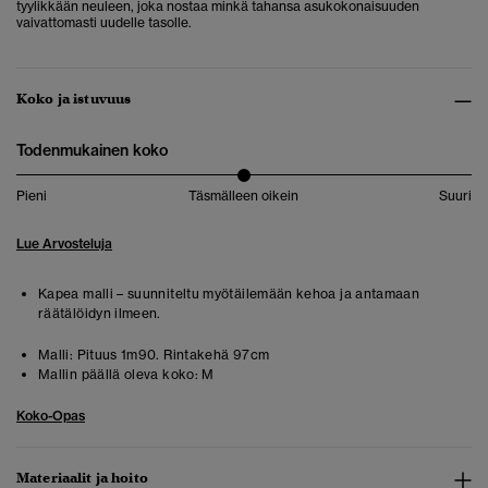
tyylikkään neuleen, joka nostaa minkä tahansa asukokonaisuuden
vaivattomasti uudelle tasolle.
Koko ja istuvuus
Todenmukainen koko
Pieni
Täsmälleen oikein
Suuri
Lue Arvosteluja
Kapea malli – suunniteltu myötäilemään kehoa ja antamaan
räätälöidyn ilmeen.
Malli:
Pituus 1m90. Rintakehä 97cm
Mallin päällä oleva koko:
M
Koko-Opas
Materiaalit ja hoito