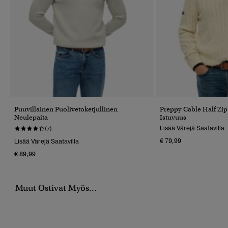
Puuvillainen Puolivetoketjullinen
Preppy Cable Half Zi
Neulepaita
Istuvuus
Lisää Värejä Saatavilla
(7)
€ 79,99
Lisää Värejä Saatavilla
€ 89,99
Muut Ostivat Myös...