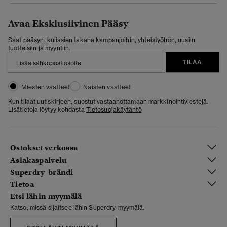
Avaa Eksklusiivinen Pääsy
Saat pääsyn: kulissien takana kampanjoihin, yhteistyöhön, uusiin
tuotteisiin ja myyntiin.
TILAA
Miesten vaatteet
Naisten vaatteet
Kun tilaat uutiskirjeen, suostut vastaanottamaan markkinointiviestejä.
Lisätietoja löytyy kohdasta
Tietosuojakäytäntö
Ostokset verkossa
Asiakaspalvelu
Superdry-brändi
Tietoa
Etsi lähin myymälä
Katso, missä sijaitsee lähin Superdry-myymälä.