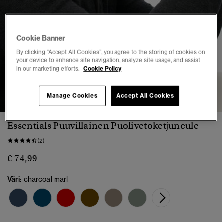
Cookie Banner
By clicking “Accept All Cookies”, you agree to the storing of cookies on
your device to enhance site navigation, analyze site usage, and assist
in our marketing efforts.
Cookie Policy
1
2
3
4
5
6
Manage Cookies
Accept All Cookies
Essentials Puuvillainen Puolivetoketjuneule
(2)
€ 74,99
Väri:
charcoal marl