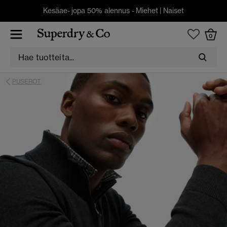
Kesäae- jopa 50% alennus -
Miehet
|
Naiset
0
PUSEROT