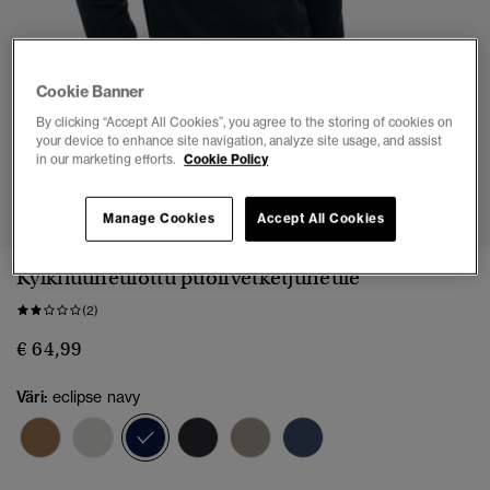
Cookie Banner
By clicking “Accept All Cookies”, you agree to the storing of cookies on
your device to enhance site navigation, analyze site usage, and assist
in our marketing efforts.
Cookie Policy
1
2
3
4
5
Manage Cookies
Accept All Cookies
Kylkiluuneulottu puolivetketjuneule
(2)
€ 64,99
Väri:
eclipse navy
valittu