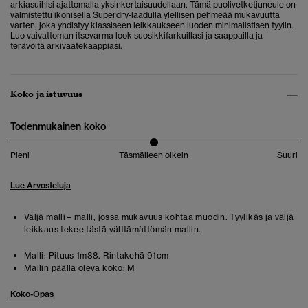
arkiasuihisi ajattomalla yksinkertaisuudellaan. Tämä puolivetketjuneule on
valmistettu ikonisella Superdry-laadulla ylellisen pehmeää mukavuutta
varten, joka yhdistyy klassiseen leikkaukseen luoden minimalistisen tyylin.
Luo vaivattoman itsevarma look suosikkifarkuillasi ja saappailla ja
terävöitä arkivaatekaappiasi.
Koko ja istuvuus
Todenmukainen koko
Pieni
Täsmälleen oikein
Suuri
Lue Arvosteluja
Väljä malli – malli, jossa mukavuus kohtaa muodin. Tyylikäs ja väljä
leikkaus tekee tästä välttämättömän mallin.
Malli:
Pituus 1m88. Rintakehä 91cm
Mallin päällä oleva koko:
M
Koko-Opas