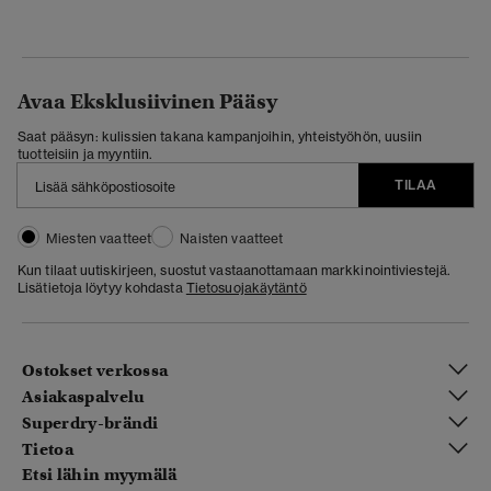
Avaa Eksklusiivinen Pääsy
Saat pääsyn: kulissien takana kampanjoihin, yhteistyöhön, uusiin
tuotteisiin ja myyntiin.
TILAA
Miesten vaatteet
Naisten vaatteet
Kun tilaat uutiskirjeen, suostut vastaanottamaan markkinointiviestejä.
Lisätietoja löytyy kohdasta
Tietosuojakäytäntö
Ostokset verkossa
Asiakaspalvelu
Superdry-brändi
Tietoa
Etsi lähin myymälä