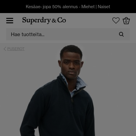
Kesäae- jopa 50% alennus -
Miehet
|
Naiset
0
PUSEROT