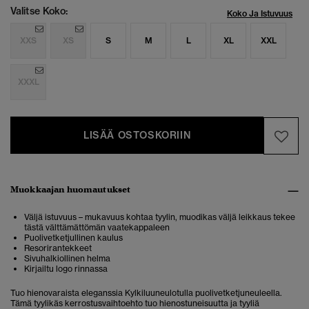
Valitse Koko:
Koko Ja Istuvuus
XXS
XS
S
M
L
XL
XXL
XXXL
LISÄÄ OSTOSKORIIN
Muokkaajan huomautukset
Väljä istuvuus – mukavuus kohtaa tyylin, muodikas väljä leikkaus tekee
tästä välttämättömän vaatekappaleen
Puolivetketjullinen kaulus
Resorirantekkeet
Sivuhalkiollinen helma
Kirjailtu logo rinnassa
Tuo hienovaraista eleganssia Kylkiluuneulotulla puolivetketjuneuleella.
Tämä tyylikäs kerrostusvaihtoehto tuo hienostuneisuutta ja tyyliä