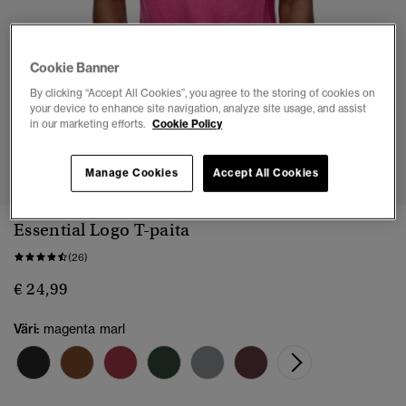
Cookie Banner
By clicking “Accept All Cookies”, you agree to the storing of cookies on
your device to enhance site navigation, analyze site usage, and assist
in our marketing efforts.
Cookie Policy
1
2
3
4
5
6
7
Manage Cookies
Accept All Cookies
Essential Logo T-paita
(26)
€ 24,99
Väri:
magenta marl