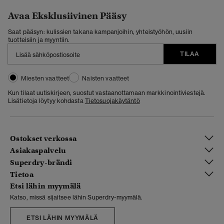
Avaa Eksklusiivinen Pääsy
Saat pääsyn: kulissien takana kampanjoihin, yhteistyöhön, uusiin
tuotteisiin ja myyntiin.
TILAA
Miesten vaatteet
Naisten vaatteet
Kun tilaat uutiskirjeen, suostut vastaanottamaan markkinointiviestejä.
Lisätietoja löytyy kohdasta
Tietosuojakäytäntö
Ostokset verkossa
Asiakaspalvelu
Superdry-brändi
Tietoa
Etsi lähin myymälä
Katso, missä sijaitsee lähin Superdry-myymälä.
ETSI LÄHIN MYYMÄLÄ