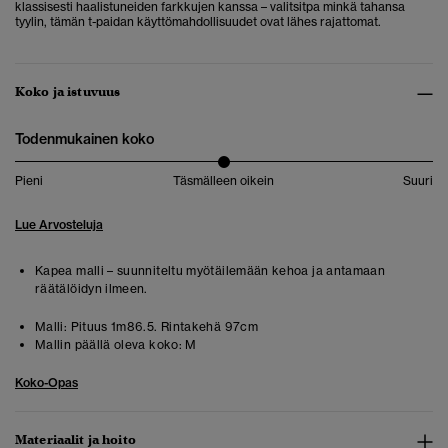
klassisesti haalistuneiden farkkujen kanssa – valitsitpa minkä tahansa
tyylin, tämän t-paidan käyttömahdollisuudet ovat lähes rajattomat.
Koko ja istuvuus
Todenmukainen koko
Pieni
Täsmälleen oikein
Suuri
Lue Arvosteluja
Kapea malli – suunniteltu myötäilemään kehoa ja antamaan
räätälöidyn ilmeen.
Malli:
Pituus 1m86.5. Rintakehä 97cm
Mallin päällä oleva koko:
M
Koko-Opas
Materiaalit ja hoito