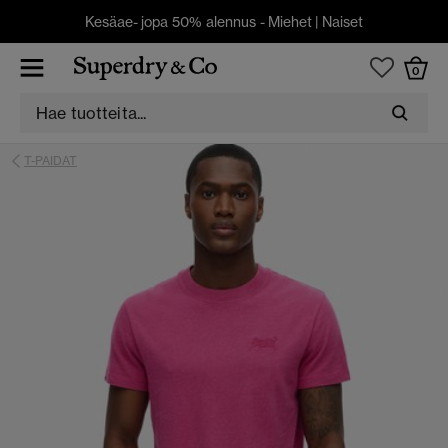
Kesäae- jopa 50% alennus -
Miehet
|
Naiset
0
T-PAIDAT