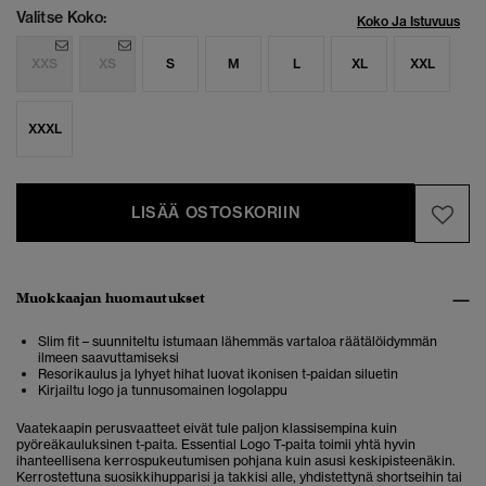
Valitse Koko:
Koko Ja Istuvuus
XXS
XS
S
M
L
XL
XXL
XXXL
LISÄÄ OSTOSKORIIN
Muokkaajan huomautukset
Slim fit – suunniteltu istumaan lähemmäs vartaloa räätälöidymmän
ilmeen saavuttamiseksi
Resorikaulus ja lyhyet hihat luovat ikonisen t-paidan siluetin
Kirjailtu logo ja tunnusomainen logolappu
Vaatekaapin perusvaatteet eivät tule paljon klassisempina kuin
pyöreäkauluksinen t-paita. Essential Logo T-paita toimii yhtä hyvin
ihanteellisena kerrospukeutumisen pohjana kuin asusi keskipisteenäkin.
Kerrostettuna suosikkihupparisi ja takkisi alle, yhdistettynä shortseihin tai