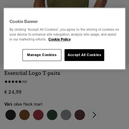
Cookie Banner
By clicking “Accept All Cookies”, you agree to the storing of cookies on
your device to enhance site navigation, analyze site usage, and assist
in our marketing efforts.
Cookie Policy
1
2
3
4
5
Manage Cookies
Accept All Cookies
Essential Logo T-paita
(10)
€ 24,99
Väri:
olive fleck marl