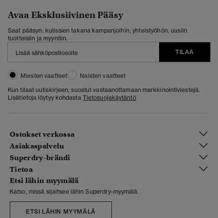
Avaa Eksklusiivinen Pääsy
Saat pääsyn: kulissien takana kampanjoihin, yhteistyöhön, uusiin
tuotteisiin ja myyntiin.
TILAA
Miesten vaatteet
Naisten vaatteet
Kun tilaat uutiskirjeen, suostut vastaanottamaan markkinointiviestejä.
Lisätietoja löytyy kohdasta
Tietosuojakäytäntö
Ostokset verkossa
Asiakaspalvelu
Superdry-brändi
Tietoa
Etsi lähin myymälä
Katso, missä sijaitsee lähin Superdry-myymälä.
ETSI LÄHIN MYYMÄLÄ