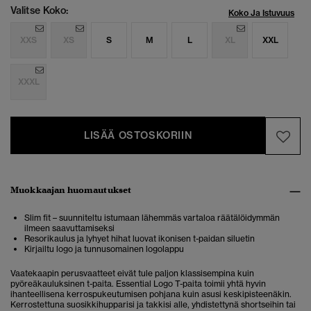
Valitse Koko:
Koko Ja Istuvuus
XXS
XS
S
M
L
XL
XXL
XXXL
LISÄÄ OSTOSKORIIN
Muokkaajan huomautukset
Slim fit – suunniteltu istumaan lähemmäs vartaloa räätälöidymmän
ilmeen saavuttamiseksi
Resorikaulus ja lyhyet hihat luovat ikonisen t-paidan siluetin
Kirjailtu logo ja tunnusomainen logolappu
Vaatekaapin perusvaatteet eivät tule paljon klassisempina kuin
pyöreäkauluksinen t-paita. Essential Logo T-paita toimii yhtä hyvin
ihanteellisena kerrospukeutumisen pohjana kuin asusi keskipisteenäkin.
Kerrostettuna suosikkihupparisi ja takkisi alle, yhdistettynä shortseihin tai