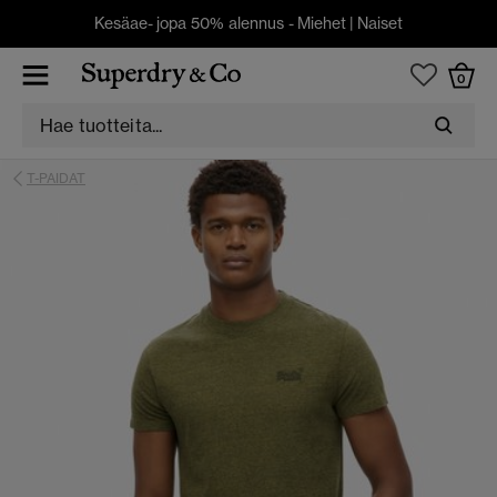
Kesäae- jopa 50% alennus -
Miehet
|
Naiset
0
T-PAIDAT