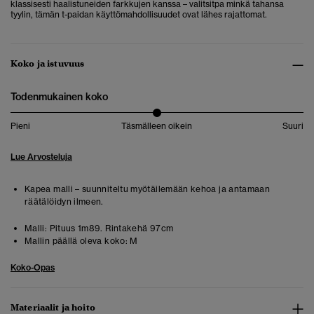
klassisesti haalistuneiden farkkujen kanssa – valitsitpa minkä tahansa
tyylin, tämän t-paidan käyttömahdollisuudet ovat lähes rajattomat.
Koko ja istuvuus
Todenmukainen koko
Pieni
Täsmälleen oikein
Suuri
Lue Arvosteluja
Kapea malli – suunniteltu myötäilemään kehoa ja antamaan
räätälöidyn ilmeen.
Malli:
Pituus 1m89. Rintakehä 97cm
Mallin päällä oleva koko:
M
Koko-Opas
Materiaalit ja hoito