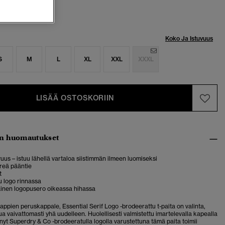
Koko Ja Istuvuus
S
M
L
XL
XXL
XXXL
LISÄÄ OSTOSKORIIN
n huomautukset
uus – istuu lähellä vartaloa siistimmän ilmeen luomiseksi
reä pääntie
t
u logo rinnassa
nen logopusero oikeassa hihassa
appien peruskappale, Essential Serif Logo -brodeerattu t-paita on valinta,
tua vaivattomasti yhä uudelleen. Huolellisesti valmistettu imartelevalla kapealla
 nyt Superdry & Co -brodeeratulla logolla varustettuna tämä paita toimii