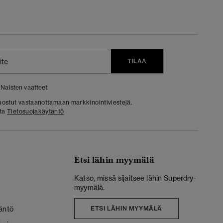
TILAA
Naisten vaatteet
 suostut vastaanottamaan markkinointiviestejä.
sta
Tietosuojakäytäntö
Etsi lähin myymälä
Katso, missä sijaitsee lähin Superdry-
myymälä.
äntö
ETSI LÄHIN MYYMÄLÄ