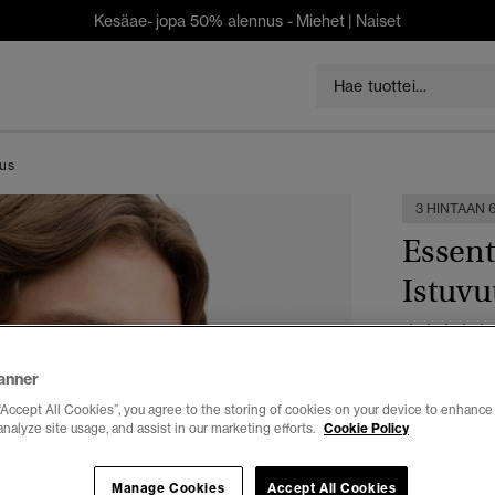
Kesäae- jopa 50% alennus -
Miehet
|
Naiset
uus
3 HINTAAN 6
Essent
Istuvu
€ 29,99
anner
“Accept All Cookies”, you agree to the storing of cookies on your device to enhance 
Väri:
Pronss
analyze site usage, and assist in our marketing efforts.
Cookie Policy
Manage Cookies
Accept All Cookies