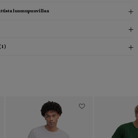
ttista luomupuuvillaa
(1)