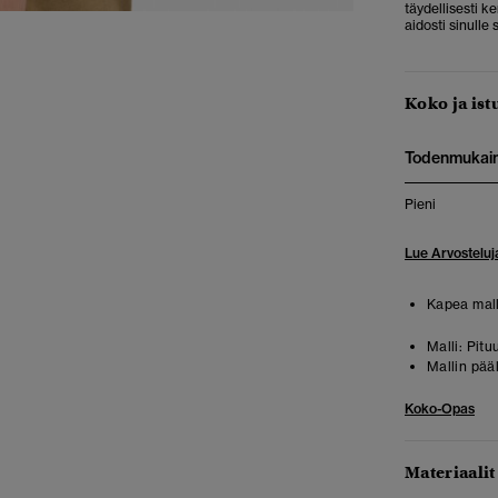
täydellisesti k
aidosti sinulle 
Koko ja ist
Todenmukai
Pieni
Lue Arvosteluj
Kapea mall
Malli:
Pitu
Mallin pää
Koko-Opas
Materiaalit