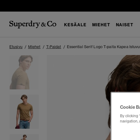
KESÄALE
MIEHET
NAISET
Etusivu
Miehet
T-Paidat
Essential Serif Logo T-paita Kapea Istuv
Cookie B
By clicking 
navigation, 