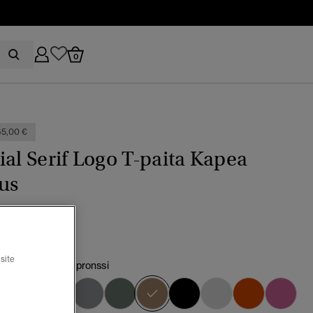
0
5,00 €
ial Serif Logo T-paita Kapea
us
(1)
site
inruskea/Tumma pronssi
valittu