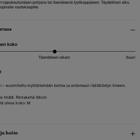
errospukeutumisen pohjana tai itsenäisenä tyylikappaleen. Täydellinen alku
sopivalle vaatekaapille.
uvuus
nen koko
Täsmälleen oikein
Suuri
a
i – suunniteltu myötäilemään kehoa ja antamaan räätälöidyn ilmeen.
us 1m88. Rintakehä 98cm
llä oleva koko:
M
 ja hoito