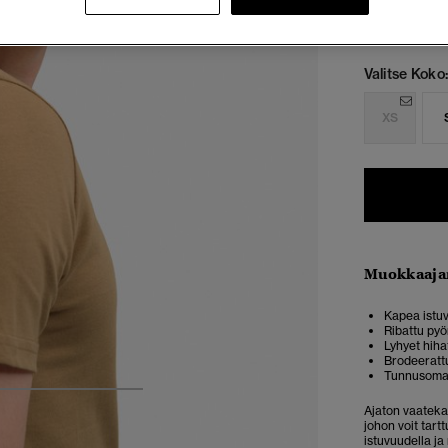
Valitse Koko:
XS
Muokkaaja
Kapea istuv
Ribattu pyö
Lyhyet hiha
Brodeeratt
Tunnusomai
4
5
6
7
Ajaton vaateka
johon voit tart
istuvuudella ja