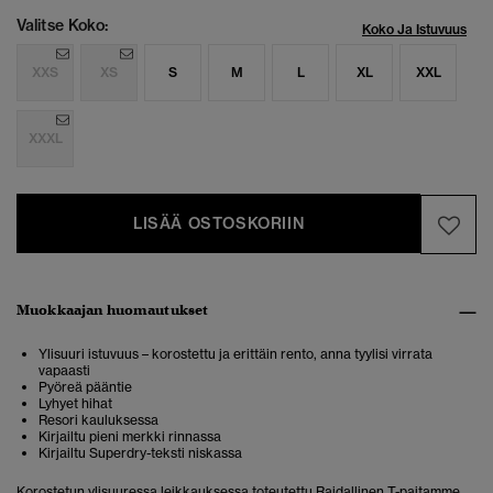
Valitse Koko:
Koko Ja Istuvuus
XXS
XS
S
M
L
XL
XXL
XXXL
LISÄÄ OSTOSKORIIN
Muokkaajan huomautukset
Ylisuuri istuvuus – korostettu ja erittäin rento, anna tyylisi virrata
vapaasti
Pyöreä pääntie
Lyhyet hihat
Resori kauluksessa
Kirjailtu pieni merkki rinnassa
Kirjailtu Superdry-teksti niskassa
Korostetun ylisuuressa leikkauksessa toteutettu Raidallinen T-paitamme