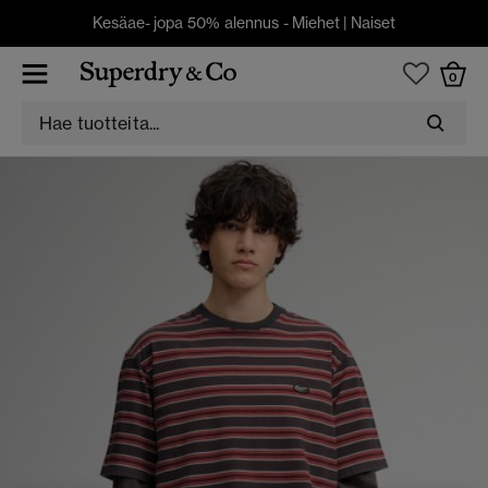
Kesäae- jopa 50% alennus -
Miehet
|
Naiset
0
T-PAIDAT