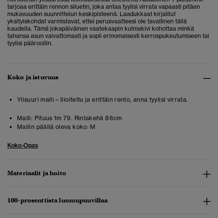
tarjoaa erittäin rennon siluetin, joka antaa tyylisi virrata vapaasti pitäen
mukavuuden suunnittelun keskipisteenä. Laadukkaat kirjaillut
yksityiskohdat varmistavat, ettei perusvaatteesi ole tavallinen tällä
kaudella. Tämä jokapäiväinen vaatekaapin kulmakivi kohottaa minkä
tahansa asun vaivattomasti ja sopii erinomaisesti kerrospukeutumiseen tai
tyylisi päärooliin.
Koko ja istuvuus
Ylisuuri malli – liioiteltu ja erittäin rento, anna tyylisi virrata.
Malli:
Pituus 1m 79. Rintakehä 86cm
Mallin päällä oleva koko:
M
Koko-Opas
Materiaalit ja hoito
100-prosenttista luomupuuvillaa