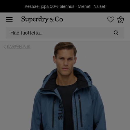
Kesäae- jopa 50% alennus -
Miehet
|
Naiset
0
KAMPANJA 19