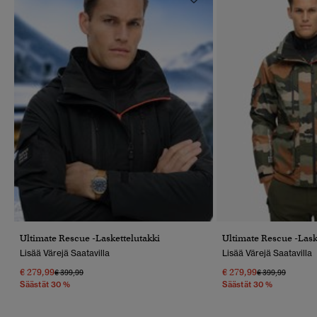
Ultimate Rescue -laskettelutakki
Ultimate Rescue -lask
Lisää Värejä Saatavilla
Lisää Värejä Saatavilla
€ 279,99
€ 279,99
Hinta Alennettu Hinnasta
Hintaan
Hinta Alennettu
Hintaan
€ 399,99
€ 399,99
Säästät 30 %
Säästät 30 %