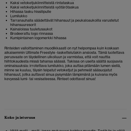
Kaksi vetoketjukiinnitteistä rintataskua
Kaksi vetoketjukiinnitteistä vyötärötaskua
Hihassa tasku hissilipulle
Lumilukko
Tarranauhalla säädettävät hihansuut ja peukaloaukoilla varustetut
hihansuuresorit
Kainaloissa tuuletusaukot
Brodeerattu logo rinnassa
Kumipintainen logomerkki hihassa
Rinteiden valloittaminen muodikkaasti on nyt helpompaa kuin koskaan
aikaisemmin
Ultimate Freestyle -laskettelutakin ansiosta. T
ämä luotettava
perusvaate on täydellinen ulkoiluun ja varmistaa, että voit nauttia
hiihtokaudesta missä tahansa säässä. Takissa on useita säältä suojaavia
ominaisuuksia: irrotettava lumilukko, joka auttaa pitämään lumen siellä,
minne se kuuluu, täysin teipatut vetoketjut ja pehmeät sääsuojatut
hihansuut, jotka auttavat sinua pysymään lämpimänä ja kuivana myös
kevyessä lumi- tai vesisateessa. Rinteet odottavat sinua!
Koko ja istuvuus
Väljä malli – malli, jossa mukavuus kohtaa muodin. Tyylikäs ja väljä