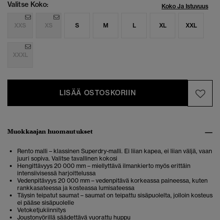
Valitse Koko:
Koko Ja Istuvuus
XXS
XS
S
M
L
XL
XXL
XXXL
LISÄÄ OSTOSKORIIN
Muokkaajan huomautukset
Rento malli – klassinen Superdry-malli. Ei liian kapea, ei liian väljä, vaan
juuri sopiva. Valitse tavallinen kokosi
Hengittävyys 20 000 mm – miellyttävä ilmankierto myös erittäin
intensiivisessä harjoittelussa
Vedenpitävyys 20 000 mm – vedenpitävä korkeassa paineessa, kuten
rankkasateessa ja kosteassa lumisateessa
Täysin teipatut saumat – saumat on teipattu sisäpuolelta, jolloin kosteus
ei pääse sisäpuolelle
Vetoketjukiinnitys
Joustonyörillä säädettävä vuorattu huppu