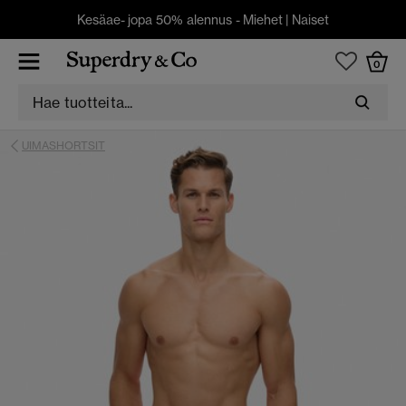
Kesäae- jopa 50% alennus -
Miehet
|
Naiset
0
UIMASHORTSIT