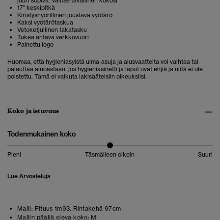
juuri sopiva. Valitse tavallinen kokosi
17" keskipitkä
Kiristysnyörillinen joustava vyötärö
Kaksi vyötärötaskua
Vetoketjullinen takatasku
Tukea antava verkkovuori
Painettu logo
Huomaa, että hygieniasyistä uima-asuja ja alusvaatteita voi vaihtaa tai
palauttaa ainoastaan, jos hygieniasinetti ja laput ovat ehjiä ja niitä ei ole
poistettu. Tämä ei vaikuta lakisääteisiin oikeuksiisi.
Koko ja istuvuus
Todenmukainen koko
Pieni
Täsmälleen oikein
Suuri
Lue Arvosteluja
Malli:
Pituus 1m93. Rintakehä 97cm
Mallin päällä oleva koko:
M