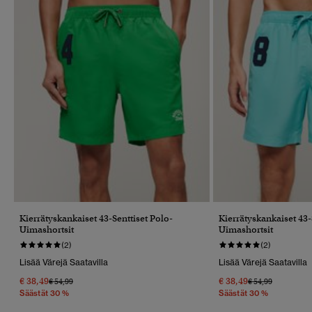
Kierrätyskankaiset 43-Senttiset Polo-
Kierrätyskankaiset 43-
Uimashortsit
Uimashortsit
(2)
(2)
Lisää Värejä Saatavilla
Lisää Värejä Saatavilla
€ 38,49
€ 38,49
Hinta Alennettu Hinnasta
Hintaan
Hinta Alennettu 
Hintaan
€ 54,99
€ 54,99
Säästät 30 %
Säästät 30 %