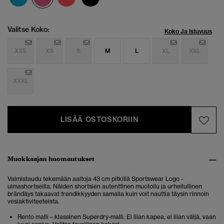
Valitse Koko:
Koko Ja Istuvuus
XXS
XS
S
M
L
XL
XXL
XXXL
LISÄÄ OSTOSKORIIN
Muokkaajan huomautukset
Valmistaudu tekemään aaltoja 43 cm pitkillä Sportswear Logo -
uimashortseilla. Näiden shortsien autenttinen muotoilu ja urheilullinen
brändäys takaavat trendikkyyden samalla kuin voit nauttia täysin rinnoin
vesiaktiviteeteista.
Rento malli – klassinen Superdry-malli. Ei liian kapea, ei liian väljä, vaan