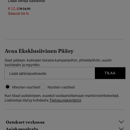
Lisää Värejä Saatavilla
€ 12,49
Hinta Alennettu Hinnasta
Hintaan
€ 24,99
Säästät 50 %
Avaa Eksklusiivinen Pääsy
Saat pääsyn: kulissien takana kampanjoihin, yhteistyöhön, uusiin
tuotteisiin ja myyntiin.
TILAA
Miesten vaatteet
Naisten vaatteet
Kun tilaat uutiskirjeen, suostut vastaanottamaan markkinointiviestejä.
Lisätietoja löytyy kohdasta
Tietosuojakäytäntö
Ostokset verkossa
Asiakaspalvelu