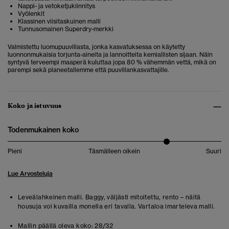
Nappi- ja vetoketjukiinnitys
Vyölenkit
Klassinen viisitaskuinen malli
Tunnusomainen Superdry-merkki
Valmistettu luomupuuvillasta, jonka kasvatuksessa on käytetty
luonnonmukaisia torjunta-aineita ja lannoitteita kemiallisten sijaan. Näin
syntyvä terveempi maaperä kuluttaa jopa 80 % vähemmän vettä, mikä on
parempi sekä planeetallemme että puuvillankasvattajille.
Koko ja istuvuus
Todenmukainen koko
Pieni
Täsmälleen oikein
Suuri
Lue Arvosteluja
Leveälahkeinen malli. Baggy, väljästi mitoitettu, rento – näitä
housuja voi kuvailla monella eri tavalla. Vartaloa imarteleva malli.
Mallin päällä oleva koko:
28/32