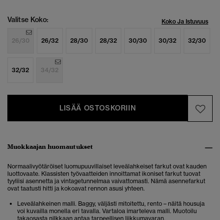
Valitse Koko:
Koko Ja Istuvuus
26/30
26/32
28/30
28/32
30/30
30/32
32/30
32/32
34/32
LISÄÄ OSTOSKORIIN
Muokkaajan huomautukset
Normaalivyötäröiset luomupuuvillaiset leveälahkeiset farkut ovat kauden
luottovaate. Klassisten työvaatteiden innoittamat ikoniset farkut tuovat
tyyliisi asennetta ja vintagetunnelmaa vaivattomasti. Nämä asennefarkut
ovat taatusti hitti ja kokoavat rennon asusi yhteen.
Leveälahkeinen malli. Baggy, väljästi mitoitettu, rento – näitä housuja
voi kuvailla monella eri tavalla. Vartaloa imarteleva malli. Muotoilu
takaosasta nilkkaan antaa tarpeellisen liikkumavaran.