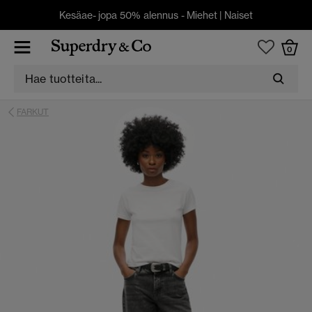
Kesäae- jopa 50% alennus -
Miehet
|
Naiset
0
FARKUT