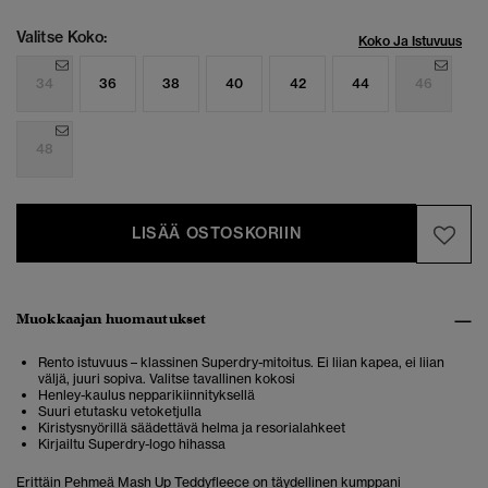
Valitse Koko:
Koko Ja Istuvuus
34
36
38
40
42
44
46
48
LISÄÄ OSTOSKORIIN
Muokkaajan huomautukset
Rento istuvuus – klassinen Superdry-mitoitus. Ei liian kapea, ei liian
väljä, juuri sopiva. Valitse tavallinen kokosi
Henley-kaulus nepparikiinnityksellä
Suuri etutasku vetoketjulla
Kiristysnyörillä säädettävä helma ja resorialahkeet
Kirjailtu Superdry-logo hihassa
Erittäin Pehmeä Mash Up Teddyfleece on täydellinen kumppani