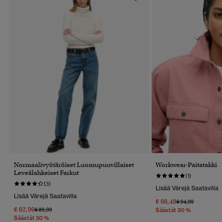
Normaalivyötäröiset Luomupuuvillaiset
Workwear-Paitatakki
Leveälahkeiset Farkut
(1)
(3)
Lisää Värejä Saatavilla
Lisää Värejä Saatavilla
€ 66,49
Hinta Alennettu 
Hintaan
€ 94,99
€ 62,99
Hinta Alennettu Hinnasta
Hintaan
€ 89,99
Säästät 30 %
Säästät 30 %