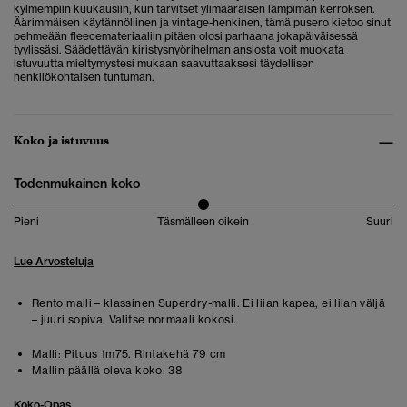
kylmempiin kuukausiin, kun tarvitset ylimääräisen lämpimän kerroksen.
Äärimmäisen käytännöllinen ja vintage-henkinen, tämä pusero kietoo sinut
pehmeään fleecemateriaaliin pitäen olosi parhaana jokapäiväisessä
tyylissäsi. Säädettävän kiristysnyörihelman ansiosta voit muokata
istuvuutta mieltymystesi mukaan saavuttaaksesi täydellisen
henkilökohtaisen tuntuman.
Koko ja istuvuus
Todenmukainen koko
Pieni
Täsmälleen oikein
Suuri
Lue Arvosteluja
Rento malli – klassinen Superdry-malli. Ei liian kapea, ei liian väljä
– juuri sopiva. Valitse normaali kokosi.
Malli:
Pituus 1m75. Rintakehä 79 cm
Mallin päällä oleva koko:
38
Koko-Opas