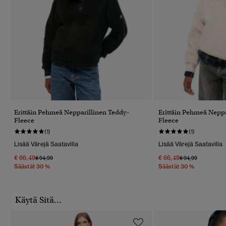
Erittäin Pehmeä Nepparillinen Teddy-
Erittäin Pehmeä Neppa
Fleece
Fleece
(1)
(1)
Lisää Värejä Saatavilla
Lisää Värejä Saatavilla
€ 66,49
€ 66,49
Hinta Alennettu Hinnasta
Hintaan
Hinta Alennettu 
Hintaan
€ 94,99
€ 94,99
Säästät 30 %
Säästät 30 %
Käytä Sitä...