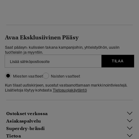
Avaa Eksklusiivinen Pääsy
Saat pääsyn: kulissien takana kampanjoihin, yhteistyöhön, uusiin
tuotteisiin ja myyntiin.
TILAA
Miesten vaatteet
Naisten vaatteet
Kun tilaat uutiskirjeen, suostut vastaanottamaan markkinointiviestejä.
Lisätietoja löytyy kohdasta
Tietosuojakäytäntö
Ostokset verkossa
Asiakaspalvelu
Superdry-brändi
Tietoa