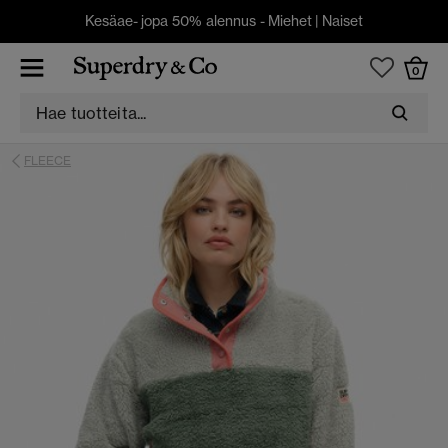
Kesäae- jopa 50% alennus -
Miehet
|
Naiset
0
FLEECE