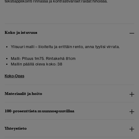
tekstiapplikointi rinnassa ja kontrastiväriset raidat hihoissa.
Koko ja istuvuus
Ylisuuri malli – liioiteltu ja erittäin rento, anna tyylisi virrata.
Malli:
Pituus 1m75. Rintakehä 81cm
Mallin päällä oleva koko:
38
Koko-Opas
Materiaalit ja hoito
100-prosenttista muunnospuuvillaa
Yhteystieto