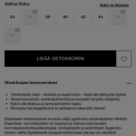
Valitse Koko:
Koko Ja Istuvuus
34
36
38
40
42
44
46
48
LISÄÄ OSTOSKORIIN
Muokkaajan huomautukset
Ylimitoitettu malli – liioiteltu ja superrento – lisää särmikkyyttä tyyliisi
Resorireunukset, vetoketjukiinnitys ja kevyesti harjattu sisäpinta
Kaksi ulkotaskua ja tunnusomainen lappu
Rinnassa tekstiapplikointi ja selässä brodeerattu merkki
Klassiseen mallistoomme kuuluva väljä applikoitu vetoketjullinen Athletic
Essentials -verryttelytakki on tasokas ja mukava lisä kauden
kerrospukeutumisvalikoimaasi. Vintagetyylin ja autenttisen Superdry-
ilmeen välillä täydellisesti tasapainottelevassa takissa on näyttävä