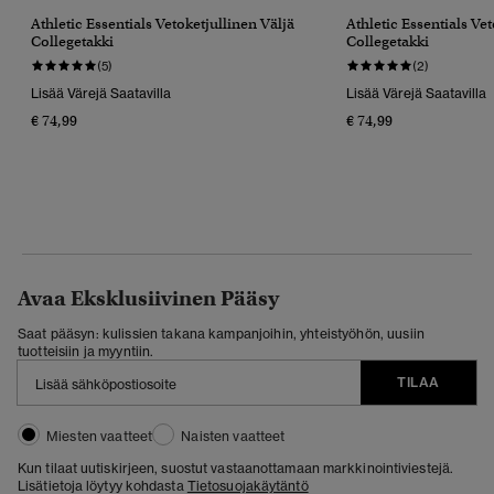
Athletic Essentials Vetoketjullinen Väljä
Athletic Essentials Ve
Collegetakki
Collegetakki
(5)
(2)
Lisää Värejä Saatavilla
Lisää Värejä Saatavilla
€ 74,99
€ 74,99
Avaa Eksklusiivinen Pääsy
Saat pääsyn: kulissien takana kampanjoihin, yhteistyöhön, uusiin
tuotteisiin ja myyntiin.
TILAA
Miesten vaatteet
Naisten vaatteet
Kun tilaat uutiskirjeen, suostut vastaanottamaan markkinointiviestejä.
Lisätietoja löytyy kohdasta
Tietosuojakäytäntö