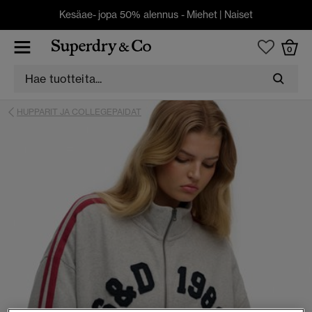
Kesäae- jopa 50% alennus -
Miehet
|
Naiset
0
HUPPARIT JA COLLEGEPAIDAT