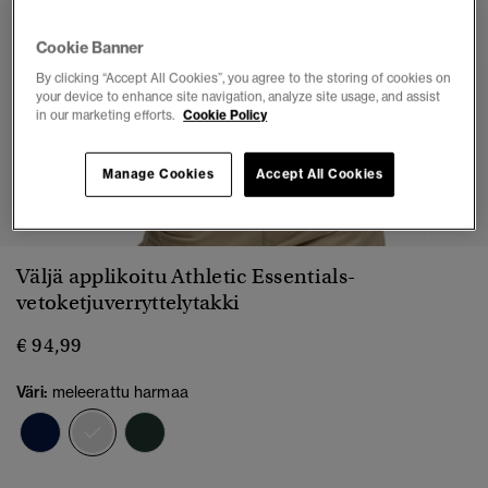
Cookie Banner
By clicking “Accept All Cookies”, you agree to the storing of cookies on
your device to enhance site navigation, analyze site usage, and assist
in our marketing efforts.
Cookie Policy
Manage Cookies
Accept All Cookies
1
2
3
4
5
6
7
Väljä applikoitu Athletic Essentials-
vetoketjuverryttelytakki
€ 94,99
Väri:
meleerattu harmaa
valittu