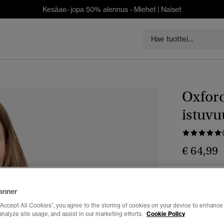
Kesäae- jopa 50% alennus -
Miehet
|
Naiset
Oxford
istuvu
€ 64,99
Väri:
broker 
anner
“Accept All Cookies”, you agree to the storing of cookies on your device to enhance 
analyze site usage, and assist in our marketing efforts.
Cookie Policy