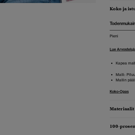
Koko ja ist
Todenmukai
Pieni
Lue Arvosteluj
Kapea mall
Malli:
Pitu
Mallin pää
Koko-Opas
Materiaalit
100-prosen