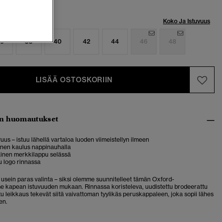
Koko Ja Istuvuus
6
38
40
42
44
46
48
LISÄÄ OSTOSKORIIN
n huomautukset
uus – istuu lähellä vartaloa luoden viimeistellyn ilmeen
inen kaulus nappinauhalla
nen merkkilappu selässä
u logo rinnassa
 usein paras valinta – siksi olemme suunnitelleet tämän Oxford-
 kapean istuvuuden mukaan. Rinnassa koristeleva, uudistettu brodeerattu
ltu leikkaus tekevät siitä vaivattoman tyylikäs peruskappaleen, joka sopii lähes
en.