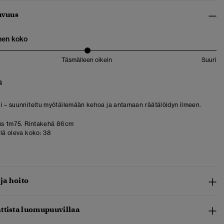
uvuus
nen koko
Täsmälleen oikein
Suuri
a
i – suunniteltu myötäilemään kehoa ja antamaan räätälöidyn ilmeen.
us 1m75. Rintakehä 86cm
llä oleva koko:
38
 ja hoito
ttista luomupuuvillaa