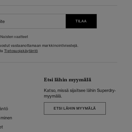
TILAA
Naisten vaatteet
 suostut vastaanottamaan markkinointiviestejä.
sta
Tietosuojakäytäntö
Etsi lähin myymälä
Katso, missä sijaitsee lähin Superdry-
myymälä.
äntö
ETSI LÄHIN MYYMÄLÄ
liminen
et