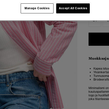
Manage Cookies
Accept All Cookies
Valitse Koko:
34
3
Muokkaaja
Kapea istuv
Yksinkerta
Tunnusomai
Brodeeratt
Minimalismi on
kauluspaitamme
logo ja huolite
3
4
5
joka tilanteese