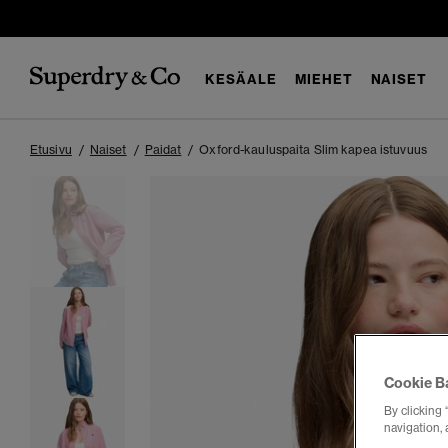
KESÄALE
MIEHET
NAISET
Etusivu
Naiset
Paidat
Oxford-kauluspaita Slim kapea istuvuus
Cookie B
By clicking 
navigation, 