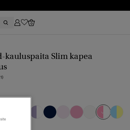
0
-kauluspaita Slim kapea
us
(1)
pink stripe
valittu
site