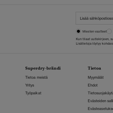
Miesten vaatteet
Kun tilaat uutiskirjeen,
Lisätietoja löytyy kohda
Superdry-brändi
Tietoa
Tietoa meistä
Myymälät
Yritys
Ehdot
Työpaikat
Tietosuojakäyt
Evästeiden sal
Evästeasetuks