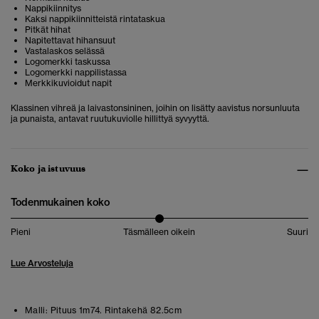
Nappikiinnitys
Kaksi nappikiinnitteistä rintataskua
Pitkät hihat
Napitettavat hihansuut
Vastalaskos selässä
Logomerkki taskussa
Logomerkki nappilistassa
Merkkikuvioidut napit
Klassinen vihreä ja laivastonsininen, joihin on lisätty aavistus norsunluuta
ja punaista, antavat ruutukuviolle hillittyä syvyyttä.
Koko ja istuvuus
Todenmukainen koko
Pieni
Täsmälleen oikein
Suuri
Lue Arvosteluja
Malli:
Pituus 1m74. Rintakehä 82.5cm