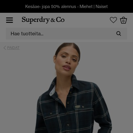
Kesäae- jopa 50% alennus -
Miehet
|
Naiset
0
PAIDAT