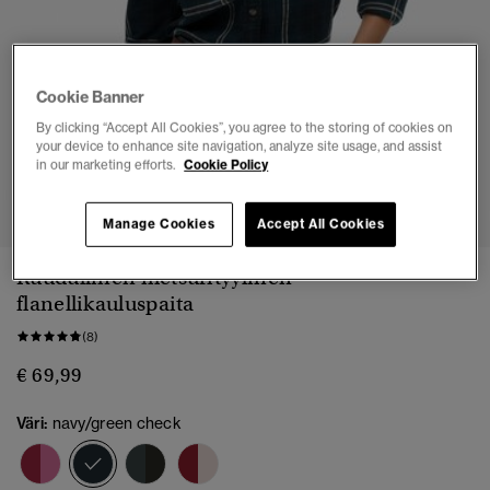
Cookie Banner
By clicking “Accept All Cookies”, you agree to the storing of cookies on
your device to enhance site navigation, analyze site usage, and assist
in our marketing efforts.
Cookie Policy
1
2
3
4
5
6
7
8
Manage Cookies
Accept All Cookies
Ruudullinen metsurityylinen
flanellikauluspaita
(8)
€ 69,99
Väri:
navy/green check
valittu