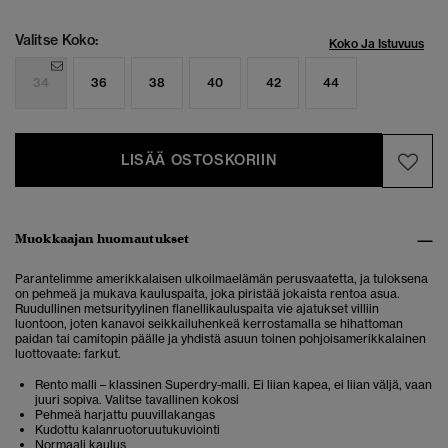
Valitse Koko:
Koko Ja Istuvuus
34
36
38
40
42
44
LISÄÄ OSTOSKORIIN
Muokkaajan huomautukset
Parantelimme amerikkalaisen ulkoilmaelämän perusvaatetta, ja tuloksena
on pehmeä ja mukava kauluspaita, joka piristää jokaista rentoa asua.
Ruudullinen metsurityylinen flanellikauluspaita vie ajatukset villiin
luontoon, joten kanavoi seikkailuhenkeä kerrostamalla se hihattoman
paidan tai camitopin päälle ja yhdistä asuun toinen pohjoisamerikkalainen
luottovaate: farkut.
Rento malli – klassinen Superdry-malli. Ei liian kapea, ei liian väljä, vaan
juuri sopiva. Valitse tavallinen kokosi
Pehmeä harjattu puuvillakangas
Kudottu kalanruotoruutukuviointi
Normaali kaulus