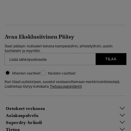
Avaa Eksklusiivinen Pääsy
Saat pääsyn: kulissien takana kampanjoihin, yhteistyöhön, uusiin
tuotteisiin ja myyntiin.
TILAA
Miesten vaatteet
Naisten vaatteet
Kun tilaat uutiskirjeen, suostut vastaanottamaan markkinointiviestejä.
Lisätietoja löytyy kohdasta
Tietosuojakäytäntö
Ostokset verkossa
Asiakaspalvelu
Superdry-brändi
Tietoa