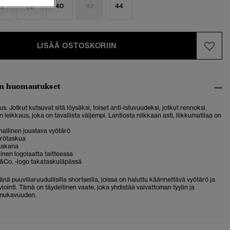
6
38
40
42
44
LISÄÄ OSTOSKORIIN
n huomautukset
us. Jotkut kutsuvat sitä löysäksi, toiset anti-istuvuudeksi, jotkut rennoksi.
 leikkaus, joka on tavallista väljempi. Lantiosta nilkkaan asti, liikkumatilaa on
hallinen joustava vyötärö
ärötaskua
 takana
nen logolaatta taitteessa
D&Co. -logo takataskuläpässä
nä puuvillaruudullisilla shortseilla, joissa on haluttu käännettävä vyötärö ja
iointi. Tämä on täydellinen vaate, joka yhdistää vaivattoman tyylin ja
 mukavuuden.