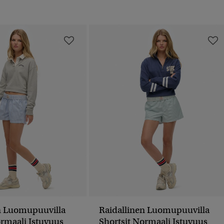
n Luomupuuvilla
Raidallinen Luomupuuvilla
ormaali Istuvuus
Shortsit Normaali Istuvuus