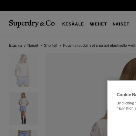
KESÄALE
MIEHET
NAISET
Etusivu
Naiset
Shortsit
Puuvillaruudulliset shortsit elastisella vyöt
Cookie B
By clicking 
navigation, 