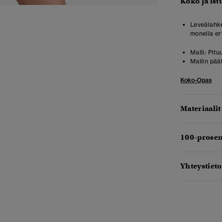
Koko ja ist
Leveälahkei
monella eri
Malli:
Pitu
Mallin pää
Koko-Opas
Materiaalit
100-prosen
Yhteystieto