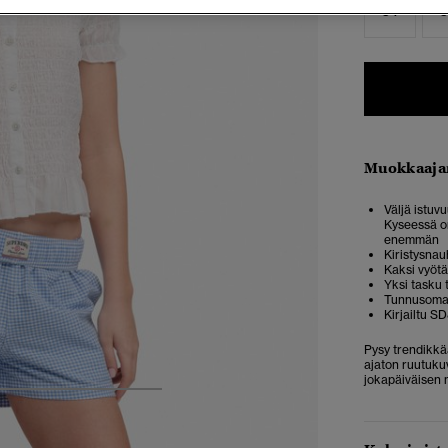
34
3
Muokkaaja
Väljä istuvu
Kyseessä on
enemmän
Kiristysnau
Kaksi vyöt
Yksi tasku
Tunnusomai
Kirjailtu S
Pysy trendikkää
ajaton ruutukuv
jokapäiväisen
5
6
7
8