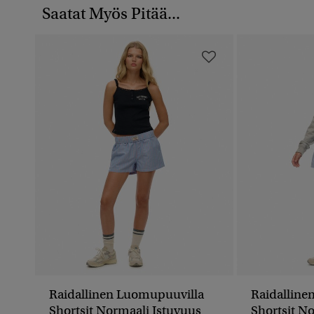
Saatat Myös Pitää...
Raidallinen Luomupuuvilla
Raidalline
Shortsit Normaali Istuvuus
Shortsit N