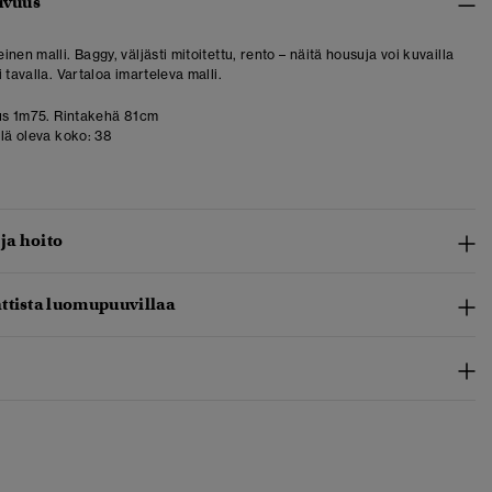
uvuus
nen malli. Baggy, väljästi mitoitettu, rento – näitä housuja voi kuvailla
 tavalla. Vartaloa imarteleva malli.
us 1m75. Rintakehä 81cm
llä oleva koko:
38
 ja hoito
ttista luomupuuvillaa