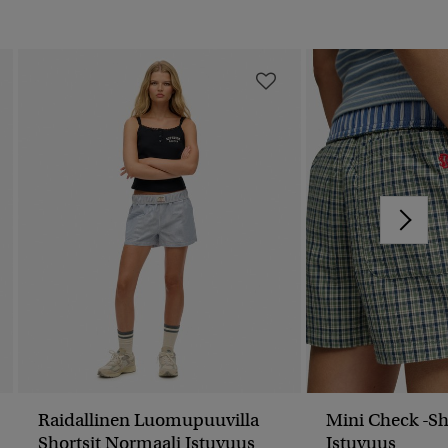
Raidallinen Luomupuuvilla
Mini Check -sh
Shortsit Normaali Istuvuus
Istuvuus